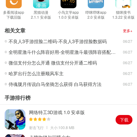
1、大众小说网是广大书友值得收藏的小说阅读神器，这里收录了当
下最火小说资源;
多看阅读app
黑猫动漫
小鸟文学app
哔咪哔咪app
猫咪搜书
下载旧版
2.1.1 安卓版
1.0.0 安卓版
2.0 安卓版
1.3.22 安卓版
2、海量小说极速更新，免费提供最新的章节，高质量的阅读环境带
4.6.2 安卓版
来视觉上的享受;
相关文章
更多+
3、汇聚了长短篇系列小说，不同分类筛选更便捷，想看什么就去找
不良人3手游捏脸二维码-不良人3手游捏脸数据码
06/27
什么分类就好了。
全明星激斗什么阵容好用-全明星激斗最强阵容搭配推荐
06/27
大众小说网特色
1、大众小说网支持在线阅读，汇聚了玄幻、言情、都市等超多大家
微信支付分怎么开通 微信支付分开通二维码
06/27
喜欢看的小说;
哈罗出行怎么注册顺风车主
06/27
2、支持小说搜索功能，想找一本小说，可以通过小说名或是作者来
侍魂胧月传说白马坐骑怎么获得 白马获得方法
06/27
快速匹配检索;
3、看书阅读都非常的方便，喜欢的小说可以收藏到书架，也可以直
手游排行榜
接缓存到本地。
网络特工3D游戏 1.0 安卓版
下载
射击飞行
大小:100.8 MB