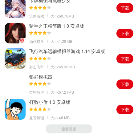
卡牌枷锁与沉睡少女
下载
策略游戏
大小:60.76MB
猎手之王精简版 1.0 安卓版
下载
动作格斗
大小:1.28 GB
飞行汽车运输模拟器游戏 1.14 安卓版
下载
射击飞行
大小:69.38 MB
狼群模拟器
下载
益智解谜
大小:67.21MB
打败小偷 1.0 安卓版
下载
益智解谜
大小:48 MB
查看更多