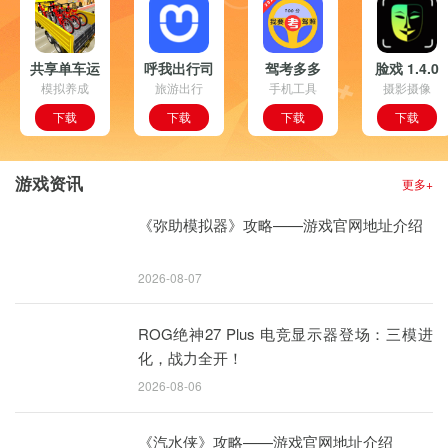
共享单车运
呼我出行司
驾考多多
脸戏 1.4.0
模拟养成
输车
机端 4.1.0
旅游出行
33.01.22
手机工具
摄影摄像
安卓版
1.1.31 安
安卓版
安卓版
下载
下载
下载
下载
卓版
游戏资讯
更多+
《弥助模拟器》攻略——游戏官网地址介绍
2026-08-07
ROG绝神27 Plus 电竞显示器登场：三模进
化，战力全开！
2026-08-06
《汽水侠》攻略——游戏官网地址介绍