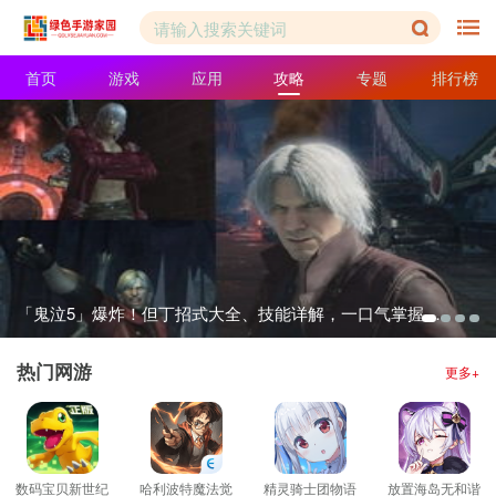
首页
游戏
应用
攻略
专题
排行榜
「鬼泣5」爆炸！但丁招式大全、技能详解，一口气掌握所有！
热门网游
更多+
数码宝贝新世纪
哈利波特魔法觉
精灵骑士团物语
放置海岛无和谐