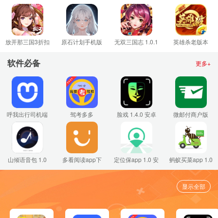
腾讯版 1.1.1 安
醒台服
国际服 1.0.0 安
版 1.1.0.006 安
卓版
4.20.20808 安卓
卓版
卓版
版
放开那三国3折扣
原石计划手机版
无双三国志 1.0.1
英雄杀老版本
版 1.0 安卓版
最新版 0.24.22.0
安卓版
3.31.0 安卓版
安卓版
软件必备
更多+
呼我出行司机端
驾考多多
脸戏 1.4.0 安卓
微邮付商户版
4.1.0 安卓版
33.01.22 安卓版
版
1.6.0 安卓版
山倾语音包 1.0
多看阅读app下
定位保app 1.0 安
蚂蚁买菜app 1.0
安卓版
载旧版 4.6.2 安
卓版
安卓版
卓版
显示全部