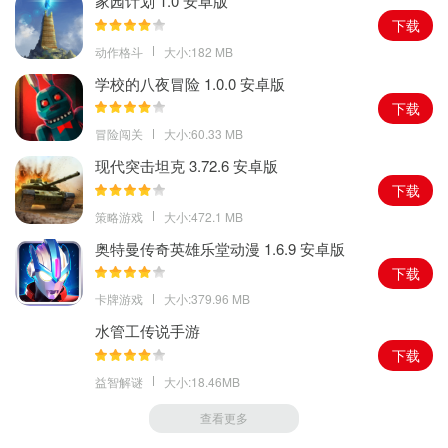
家园计划 1.0 安卓版
下载
动作格斗
大小:182 MB
学校的八夜冒险 1.0.0 安卓版
下载
冒险闯关
大小:60.33 MB
现代突击坦克 3.72.6 安卓版
下载
策略游戏
大小:472.1 MB
奥特曼传奇英雄乐堂动漫 1.6.9 安卓版
下载
卡牌游戏
大小:379.96 MB
水管工传说手游
下载
益智解谜
大小:18.46MB
查看更多