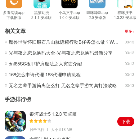
2、海量的小说资源库支持关键词搜索，可以通过书名，作者，主角
来搜索相关书籍。
多看阅读app
黑猫动漫
小鸟文学app
哔咪哔咪app
猫咪搜书
下载旧版
2.1.1 安卓版
1.0.0 安卓版
2.0 安卓版
1.3.22 安卓版
3、书香仓库贴心的护眼模式，能够让用户阅读书籍的同时也能保护
4.6.2 安卓版
眼睛。
相关文章
更多+
软件亮点：
魔兽世界怀旧服石爪山脉隐秘行动B任务怎么做？WOW怀旧服风险投资公司函件在哪儿？
03/13
1、所有小说阅读界面都配备了很多功能，支持根据自己的需求调整
光与夜之恋兑换码大全-光与夜之恋兑换码最新分享
03/13
阅读界面效果;
2、书香仓库软件没有广告推送，所有的小说资源免费，更新也是超
dnf85SS板甲护肩魔法之大灾变介绍
03/13
级快。
168怎么申请代理 168代理申请流程
03/13
3、用户还可以自定义阅读界面和规则，随时享受阅读时光。
无名之辈手游简离怎么打 无名之辈手游简离打法攻略
03/13
更新日志：
v1.5.8
手游排行榜
1、新增热门小说资源。
2、修复了小说书源问题。
银河战士5 1.2.3 安卓版
下载
射击飞行
大小:518 MB