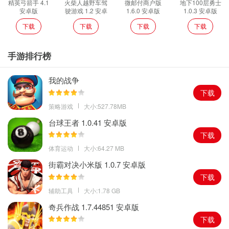
精英弓箭手 4.1
火柴人越野车驾
微邮付商户版
地下100层勇士
安卓版
驶游戏 1.2 安卓
1.6.0 安卓版
1.0.3 安卓版
版
下载
下载
下载
下载
手游排行榜
我的战争
下载
策略游戏
大小:527.78MB
台球王者 1.0.41 安卓版
下载
体育运动
大小:64.27 MB
街霸对决小米版 1.0.7 安卓版
下载
辅助工具
大小:1.78 GB
奇兵作战 1.7.44851 安卓版
下载