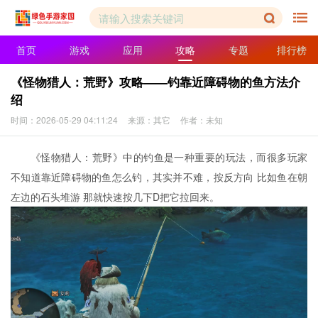
首页
游戏
应用
攻略
专题
排行榜
《怪物猎人：荒野》攻略——钓靠近障碍物的鱼方法介
绍
时间：2026-05-29 04:11:24
来源：其它
作者：未知
《怪物猎人：荒野》中的钓鱼是一种重要的玩法，而很多玩家
不知道靠近障碍物的鱼怎么钓，其实并不难，按反方向 比如鱼在朝
左边的石头堆游 那就快速按几下D把它拉回来。