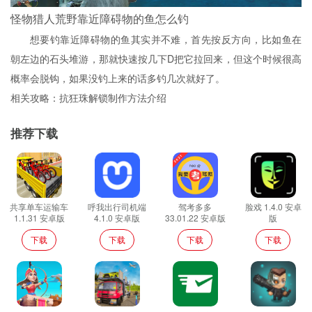
怪物猎人荒野靠近障碍物的鱼怎么钓
想要钓靠近障碍物的鱼其实并不难，首先按反方向，比如鱼在
朝左边的石头堆游，那就快速按几下D把它拉回来，但这个时候很高
概率会脱钩，如果没钓上来的话多钓几次就好了。
相关攻略：抗狂珠解锁制作方法介绍
推荐下载
共享单车运输车
呼我出行司机端
驾考多多
脸戏 1.4.0 安卓
1.1.31 安卓版
4.1.0 安卓版
33.01.22 安卓版
版
下载
下载
下载
下载