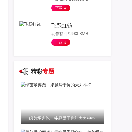
下载
飞跃虹镜
动作格斗/1983.8MB
下载
精彩
专题
绿茵场奔跑，捧起属于你的大力神杯