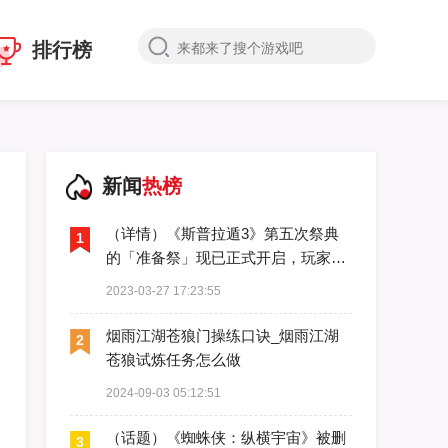
排行榜
新闻
热榜
（详情）《斯普拉遁3》第五次祭典
1
的「准备祭」现已正式开启，玩家可
以参与投票
2023-03-27 17:23:55
烟雨江湖苍狼门操练口诀_烟雨江湖
2
苍狼试炼任务怎么做
2024-09-03 05:12:51
（话题）《蜘蛛侠：纵横宇宙》被删
3