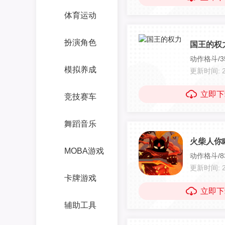
体育运动
扮演角色
国王的权
动作格斗/35
模拟养成
更新时间: 20
立即下
竞技赛车
舞蹈音乐
火柴人你瞅
MOBA游戏
动作格斗/83
更新时间: 20
卡牌游戏
立即下
辅助工具