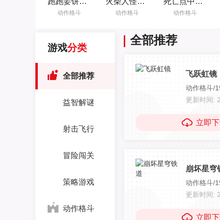
跑跑姜饼人烤箱大逃亡 7.202 安卓版
火柴人怪物进化 0.2 安卓版
死亡点中文版 2.11 安卓版
动作格斗
动作格斗
动作格斗
全部推荐
游戏
分类
飞跃虹镜
全部推荐
动作格斗/19
更新时间: 20
益智解谜
立即下
射击飞行
冒险闯关
崩坏星穹
策略游戏
动作格斗/19
更新时间: 20
动作格斗
立即下