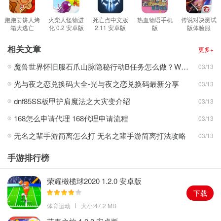
幼稚的剧情，让内容极度的丰富。
3、每个角色有四种以上的姿度以及战斗动作，每个姜饼都能做到表
跑跑姜饼人烤
火柴人怪物进
死亡点中文版
热血物语手机
传说对决测试
箱大逃亡
化 0.2 安卓版
2.11 安卓版
版
版体验服
情丰富不重样，游戏的可玩性高。
7.202 安卓版
2021.06.15.11
1.28.1.2 安卓
安卓版
版
2022跑跑姜饼人烤箱大逃亡游戏亮点
相关文章
更多+
1、极其精美的几十张地图，每隔一段时间还会有大量新图推出，不
魔兽世界怀旧服石爪山脉隐秘行动B任务怎么做？WOW怀旧服风险投资公司函件在哪儿？
03/13
重样的供你跑，新鲜感十足。
光与夜之恋兑换码大全-光与夜之恋兑换码最新分享
03/13
2、游戏的玩法多样，多个地图关卡等你来挑战，每一个关卡都有不
同的级别任玩家自由的选择。
dnf85SS板甲护肩魔法之大灾变介绍
03/13
3、独特的成就奖励系统，玩家可以在关卡中不断的进行挑战，创造
168怎么申请代理 168代理申请流程
03/13
新纪录分数，提升自己的排名。
无名之辈手游简离怎么打 无名之辈手游简离打法攻略
03/13
跑跑姜饼人烤箱大逃亡最新版本更新内容
1、千年古树遗迹地的秘密OPEN—在10种地图中奔跑，解开千年古
手游排行榜
树遗迹地的秘密！
荣耀橄榄球2020 1.2.0 安卓版
2、动物饼干&纯净奶油—快登入游戏看看可爱的动物饼干！
下载
体育运动
大小:47.2 MB
3、NEW! 传奇服装—风箭手饼干的生生不息装！