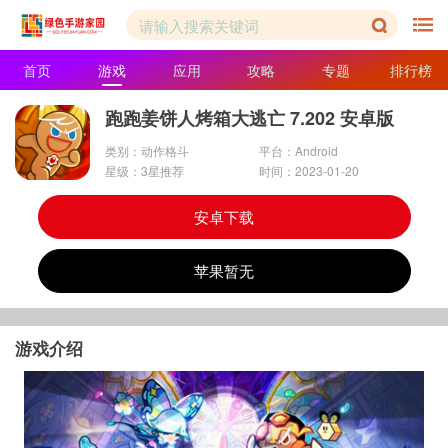
首页
游戏
应用
攻略
专题
排行榜
跑跑姜饼人烤箱大逃亡 7.202 安卓版
类别：动作格斗
平台：Android
星级：3星推荐
时间：2023-01-20
安卓下载
苹果暂无
游戏介绍