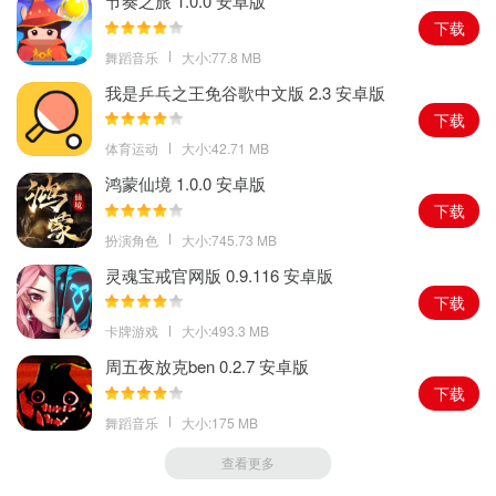
节奏之旅 1.0.0 安卓版
下载
4、 新宝物：暗黑箭筒—射箭破坏障碍物。
舞蹈音乐
大小:77.8 MB
我是乒乓之王免谷歌中文版 2.3 安卓版
5、 全新公会战赛季—“森林深处巧克力遗迹地”开赛。
下载
体育运动
大小:42.71 MB
6、丰富多样的活动—完成各种任务，赢取丰富奖励！
鸿蒙仙境 1.0.0 安卓版
下载
扮演角色
大小:745.73 MB
灵魂宝戒官网版 0.9.116 安卓版
下载
卡牌游戏
大小:493.3 MB
周五夜放克ben 0.2.7 安卓版
下载
舞蹈音乐
大小:175 MB
查看更多