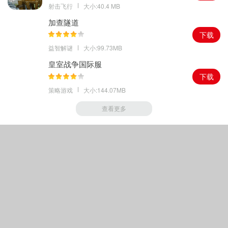
射击飞行
大小:40.4 MB
加查隧道
下载
益智解谜
大小:99.73MB
皇室战争国际服
下载
策略游戏
大小:144.07MB
查看更多
Copyright © 2018-
2026
绿色手游家园
|
鲁ICP备16045445号-1
|
声明
其著作权归原作者所有如果有侵犯您权利的资源，请联系我们，我们将及时撤销相应资
源.