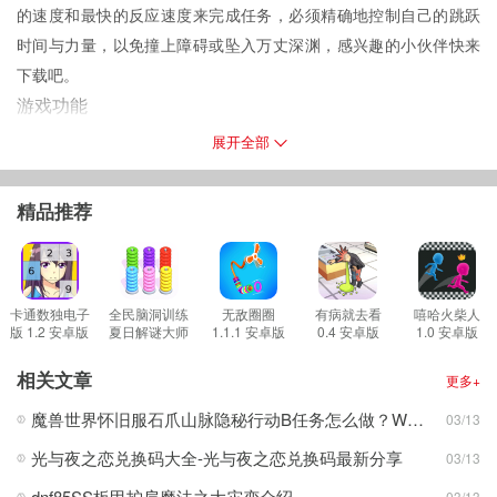
的速度和最快的反应速度来完成任务，必须精确地控制自己的跳跃
时间与力量，以免撞上障碍或坠入万丈深渊，感兴趣的小伙伴快来
下载吧。
游戏功能
1。以一只可爱的小水豚为主角，你将驾驶小水豚去探险，跑酷感受
展开全部
独特的人物。
2。各种类型和难度级别，让玩家在各种情况下进行探索，考验他们
精品推荐
的机动性和应变能力。
3。这个游戏里有很多可收藏的物品和奖励。你可以收集并使用这些
物品来提高你的力量和表现。
游戏集锦
卡通数独电子
全民脑洞训练
无敌圈圈
有病就去看
嘻哈火柴人
版 1.2 安卓版
夏日解谜大师
1.1.1 安卓版
0.4 安卓版
1.0 安卓版
1。画面丰富，有森林，有城市，有海洋。每张图片都有自己独特的
1.0 安卓版
画面，赏心悦目。
相关文章
更多+
2。游戏配有动感的背景音乐和音效，伴随着水豚的奔跑和探索。
魔兽世界怀旧服石爪山脉隐秘行动B任务怎么做？WOW怀旧服风险投资公司函件在哪儿？
03/13
3。触摸滑动操作简单直观，方便玩家上手。
光与夜之恋兑换码大全-光与夜之恋兑换码最新分享
03/13
游戏评测
1。你将控制水豚在各种场景中游泳，通过跳跃、滑行和躲避障碍物
dnf85SS板甲护肩魔法之大灾变介绍
03/13