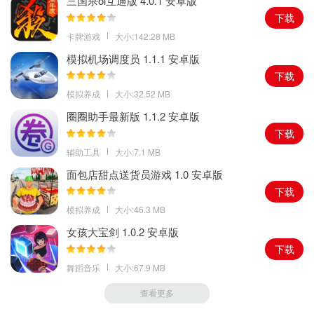
三国杀ol互通版 4.0.1 安卓版
2。要整理的东西太多了，每个阶段都会有各种各样的东西。玩家可
下载
以通过这些关卡获得自己想要的东西。
卡牌游戏
大小:142.28 MB
3。游戏中有很多设定。
我
们再来看看。每个物品都有自己的放置位
模拟机场调度员 1.1.1 安卓版
置，以便用户可以进行更多的计划和设计。
下载
模拟养成
大小:32.52 MB
圈圈助手最新版 1.1.2 安卓版
下载
辅助工具
大小:7.1 MB
面包店甜点送货员游戏 1.0 安卓版
下载
模拟养成
大小:46.3 MB
女孩大宝剑 1.0.2 安卓版
下载
舞蹈音乐
大小:67.9 MB
查看更多