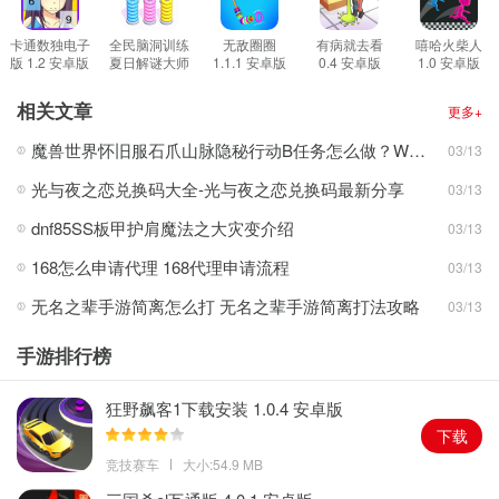
游戏集锦
1。在游戏中，你应该用手指在屏幕上滑动，然后根据提示将目标调
卡通数独电子
全民脑洞训练
无敌圈圈
有病就去看
嘻哈火柴人
版 1.2 安卓版
夏日解谜大师
1.1.1 安卓版
0.4 安卓版
1.0 安卓版
整到合适的角度和方向。
1.0 安卓版
2。这个游戏的关卡设置很有创意，难度也在逐渐增加。为了通过测
相关文章
更多+
试，你必须不断练习你的技能。
魔兽世界怀旧服石爪山脉隐秘行动B任务怎么做？WOW怀旧服风险投资公司函件在哪儿？
03/13
3。游戏很简单。玩家可以根据自己的想法将所有东西放在自己的
位
光与夜之恋兑换码大全-光与夜之恋兑换码最新分享
03/13
置
上。
游戏性
dnf85SS板甲护肩魔法之大灾变介绍
03/13
1。因为这款游戏的难度很高，而且每一关都需要不同的战术和技
168怎么申请代理 168代理申请流程
03/13
巧，所以这款游戏的可玩性很高。
无名之辈手游简离怎么打 无名之辈手游简离打法攻略
03/13
2。这个游戏的难度很高。如果你想顺利地将物品移动到正确的位
置，你必须使用你的观察能力和判断能力。
手游排行榜
3。每一关都要求玩家具有敏锐的洞察力和反应能力，并能够快速准
确地将物品移动到正确的位置。
狂野飙客1下载安装 1.0.4 安卓版
游戏评测
下载
1。这是一个非常简单的游戏。玩家要在规定时间内将物品移动到指
竞技赛车
大小:54.9 MB
定地点，每一关都有相应的积分。