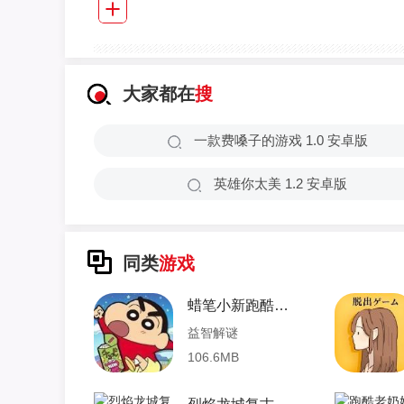
大家都在
搜
一款费嗓子的游戏 1.0 安卓版
英雄你太美 1.2 安卓版
同类
游戏
蜡笔小新跑酷手游
益智解谜
106.6MB