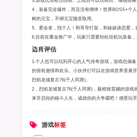
3.游戏玩法相当自由。上线后可以玩站街、城镇摆
4，装备完全爆炸，而且没有绑摔！世界BOSS+个
树的元宝，不绑元宝随意取用。
5、爱会老，找个人！和哥哥打架，和妹妹谈恋爱，
6.目前在重金推广中，玩家只需要轻松挂机玩装备
边肖评估
1.个人也可以玩到开心的人气传奇游戏，游戏也储
的很有激情和欢乐。小伙伴们可以在游戏世界里展
烈焰龙城复古76(千人同屏)。
2，烈焰龙城复古76(千人同屏)，最精致震撼的游
来开启你的格斗人生，成就你的大争霸吧！感受玩
游戏
标签