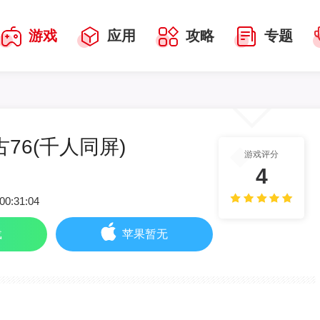
游戏
应用
攻略
专题
76(千人同屏)
游戏评分
4
00:31:04
载
苹果暂无