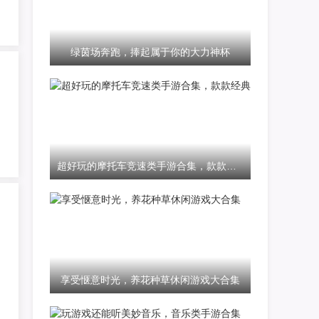
绿茵场奔跑，捧起属于你的大力神杯
超好玩的摩托车竞速类手游合集，款款经典
享受惬意时光，养花种草休闲游戏大合集