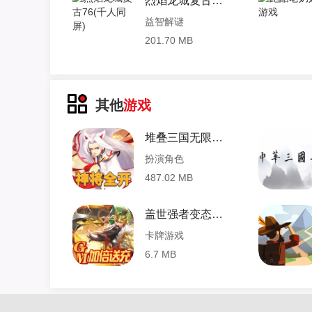
烈焰龙城复古76(千人同屏)
益智解谜
201.70 MB
其他
游戏
堆叠三国无限钻石 1.0 安卓版
扮演角色
487.02 MB
盖世强者变态版 1.0.0 安卓版
卡牌游戏
6.7 MB