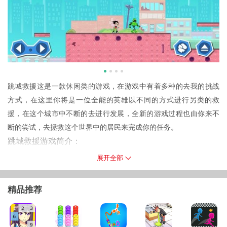
跳城救援这是一款休闲类的游戏，在游戏中有着多种的去我的挑战
方式，在这里你将是一位全能的英雄以不同的方式进行另类的救
援，在这个城市中不断的去进行发展，全新的游戏过程也由你来不
断的尝试，去拯救这个世界中的居民来完成你的任务。
跳城救援游戏简介：
在这里以卡通形式就行展示的游戏方式，帮助队从敌人手中拯救这
展开全部
座城市。我们的小英雄将拯救充满机器人和其他致命物品的城市。
只需进入该区域并绕过尽头并恢复动力机器，为此您必须面对致命
精品推荐
的守卫并与他们战斗才能到达目的地。
游戏特色：
1.第一关以罗宾为主角，因为他是队伍的领袖，需要进行合理的操作