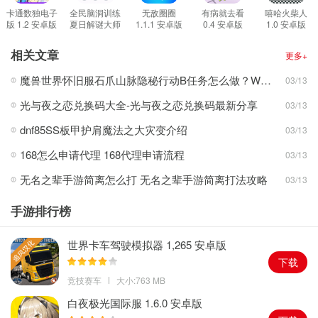
从而完成属于他的救援;
卡通数独电子
全民脑洞训练
无敌圈圈
有病就去看
嘻哈火柴人
版 1.2 安卓版
夏日解谜大师
1.1.1 安卓版
0.4 安卓版
1.0 安卓版
2.跳城救援中有着多个超级英雄需要你不断的进行发现，从多个角度
1.0 安卓版
进行问题的查询，多样的玩法由你来实现;
相关文章
更多+
3.每一个超级英雄都有着属于自己的技能，你要在战斗中找到节奏来
魔兽世界怀旧服石爪山脉隐秘行动B任务怎么做？WOW怀旧服风险投资公司函件在哪儿？
03/13
进行游戏的完成。
光与夜之恋兑换码大全-光与夜之恋兑换码最新分享
03/13
游戏亮点：
1.在游戏的前期你要不断的去完成各种课程，只有达标的情况下才能
dnf85SS板甲护肩魔法之大灾变介绍
03/13
完成属于你的任务挑战;
168怎么申请代理 168代理申请流程
03/13
2.跳城救援中多种多样的挑战方式以及不同的游戏模式等着你的体
无名之辈手游简离怎么打 无名之辈手游简离打法攻略
03/13
验，从不同的角度来完成挑战;
3.在这款游戏中你也要制定属于你的战斗策略和技巧，以最小的力气
手游排行榜
去完成属于你的挑战。
世界卡车驾驶模拟器 1,265 安卓版
下载
竞技赛车
大小:763 MB
白夜极光国际服 1.6.0 安卓版