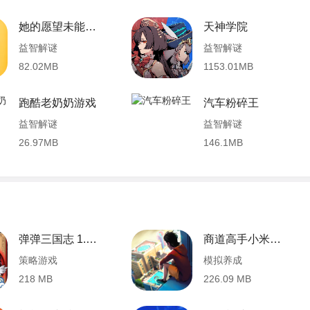
她的愿望未能如愿
天神学院
益智解谜
益智解谜
82.02MB
1153.01MB
跑酷老奶奶游戏
汽车粉碎王
益智解谜
益智解谜
26.97MB
146.1MB
弹弹三国志 1.0.0 安卓版
商道高手小米折扣端 3.573 安卓版
策略游戏
模拟养成
218 MB
226.09 MB