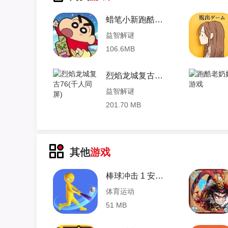
蜡笔小新跑酷手游
益智解谜
106.6MB
烈焰龙城复古76(千人同屏)
益智解谜
201.70 MB
其他
游戏
棒球冲击 1 安卓版
体育运动
51 MB