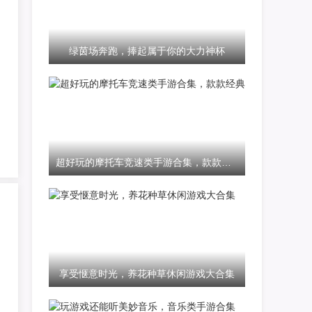
绿茵场奔跑，捧起属于你的大力神杯
超好玩的摩托车竞速类手游合集，款款经典
享受惬意时光，养花种草休闲游戏大合集