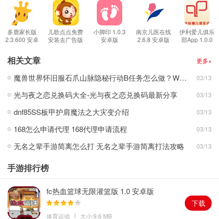
画质和音乐的音质都是最好的，
免费下载各种喜欢的内容，无广告的模式为您免去弹窗的烦恼，育
儿教育的最佳选择，
多鹿家长版
儿歌点点免费
小脚印 1.0.3
南京儿医在线
伊利爱儿俱乐
2.3.600 安卓
安装去广告版
安卓版
2.6.8 安卓版
部App 1.0.0
开发幼儿的大脑智力，学习古今外的优秀内容，提前学习各种中国
版
2.7.08.release
安卓版
安卓版
传统的古诗词，
相关文章
更多+
从学习的内容里面学会如何的做人以及培养良好的习惯，权威专家
魔兽世界怀旧服石爪山脉隐秘行动B任务怎么做？WOW怀旧服风险投资公司函件在哪儿？
03/13
力荐，只为让小朋友快来成长!
光与夜之恋兑换码大全-光与夜之恋兑换码最新分享
03/13
软件特色
1、下载软件即可免费的观看，热门的儿歌和经典的动画任你自由的
dnf85SS板甲护肩魔法之大灾变介绍
03/13
挑选;
168怎么申请代理 168代理申请流程
03/13
2、正版的儿歌动画，不存在任何的侵权行为，小猪佩奇等动画陪伴
无名之辈手游简离怎么打 无名之辈手游简离打法攻略
03/13
孩子快乐的成长;
3、丰富的各种育儿资源，你想要的在这里都有，孩子睡前故事等一
手游排行榜
网打尽;
4、官方正版授权的内容，各大授权方和权威专家力荐，让您的孩子
fc热血篮球无限灌篮版 1.0 安卓版
放心的观看;
下载
软件优势
体育运动
大小:9.6 MB