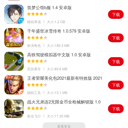
1、汇聚了经典的中文儿歌，如摇篮曲、世上只有妈妈好等，同时也
筑梦公馆b服 1.4 安卓版
包含了各种时下热门的英文歌曲;
下载
2、小猪佩奇、巴拉拉小魔仙等经典或热门的动画在此聚集，让孩子
模拟养成
大小:1.2 GB
在动画中开发智力，健康快乐的成长;
千年盛世冰雪传奇 1.0.579 安卓版
3、整合了国内外的各种故事书籍，如非常有代表性的西游记和外国
下载
经典的格林童话等，高质量的哄孩子入睡;
扮演角色
大小:186.3 MB
4、免费无广告，高速的下载你想要看的资源，进行离线播放，当孩
高铁驾驶模拟器中文版 1.0 安卓版
子观看一定时间后会自动的锁屏，保护孩子们的视力;
下载
竞技赛车
大小:89.6 MB
王者荣耀美化包2021最新有特效版 2021
安卓版
下载
辅助工具
大小:13.1 MB
战火兄弟连2无限金币全枪械解锁版 1.0
安卓版
下载
射击飞行
大小:17.35 MB
查看更多