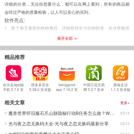
详细的分类，无论你想要什么，都可以在网上看到，所有的商品都
会经过严格的质量检验，让人可以安心的买到。
软件亮点:
1。除了每天最新的热销商品，还能获得全方位的惊喜，在这里购买
物超所值。
展开全部
2。所有的热门活动都可以参加，不管是打折还是打折，所有的优惠
都可以参加。
精品推荐
3。还有大量意想不到的打折券，名牌折扣等等。购物不仅能节省成
本，还能送很多礼物，折扣更是丰厚。
软件功能:
1。在这里，
我
们不仅可以为您带来许多流行的移动设备，还可以为
欢乐走app抽
拼多多安全
banggood
中国兰花交易
惠兔生活
手机 5.7.0 安
5.38.0 安卓版
app 7.16.2 安
网 5.2.7 安卓
1.1.3 安卓版
许多数字用户带来更高质量的购物体验。
卓版
卓版
版
2。提供的售后服务可以给你带来很多方便。如果不喜欢，随时可以
相关文章
更多+
换。有专门的服务人员在线服务。
魔兽世界怀旧服石爪山脉隐秘行动B任务怎么做？WOW怀旧服风险投资公司函件在哪儿？
03/13
3。你的个人资料会随时提供给你，你可以随时查阅。
光与夜之恋兑换码大全-光与夜之恋兑换码最新分享
03/13
软件评论:
1。超级集成的数码电子设备，各种观点，各种品牌的集合。
dnf85SS板甲护肩魔法之大灾变介绍
03/13