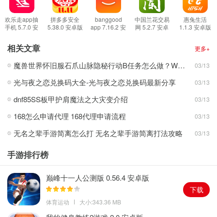
1、建立了多种对接模式，优惠加油、周边旅游、外卖等。
2、全方位购物模式，每个订单都能获得一定的佣金回扣。
欢乐走app抽
拼多多安全
banggood
中国兰花交易
惠兔生活
手机 5.7.0 安
5.38.0 安卓版
app 7.16.2 安
网 5.2.7 安卓
1.1.3 安卓版
3、网络服务模式，连接大量优质的商家，更新和管理商品。
卓版
卓版
版
软件优势
相关文章
更多+
1、兔兔下单，单单都有佣金返利和红包。
魔兽世界怀旧服石爪山脉隐秘行动B任务怎么做？WOW怀旧服风险投资公司函件在哪儿？
03/13
2、分享可赚佣金，分享得越多赚得越多。
光与夜之恋兑换码大全-光与夜之恋兑换码最新分享
03/13
3、领券轻松，每个人都可以领，无门槛。
dnf85SS板甲护肩魔法之大灾变介绍
03/13
168怎么申请代理 168代理申请流程
03/13
无名之辈手游简离怎么打 无名之辈手游简离打法攻略
03/13
手游排行榜
巅峰十一人公测版 0.56.4 安卓版
下载
体育运动
大小:343.36 MB