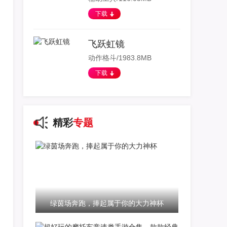
下载
飞跃虹镜
动作格斗/1983.8MB
下载
精彩
专题
绿茵场奔跑，捧起属于你的大力神杯