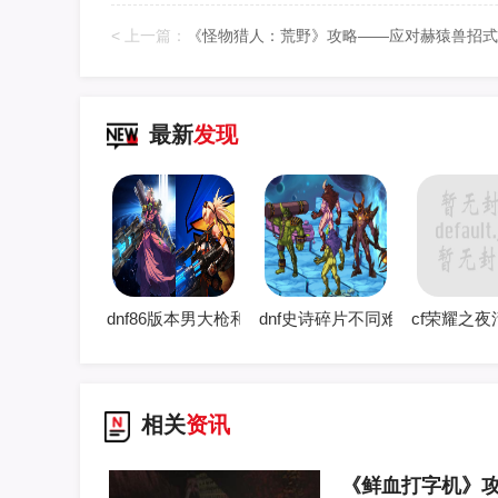
上一篇：
最新
发现
dnf86版本男大枪和女大枪哪个好玩 男女大枪哪个厉
dnf史诗碎片不同难度深渊掉落
cf荣耀之
相关
资讯
《鲜血打字机》