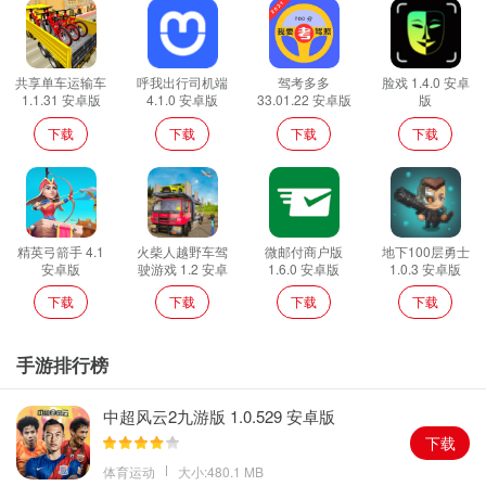
共享单车运输车
呼我出行司机端
驾考多多
脸戏 1.4.0 安卓
1.1.31 安卓版
4.1.0 安卓版
33.01.22 安卓版
版
下载
下载
下载
下载
精英弓箭手 4.1
火柴人越野车驾
微邮付商户版
地下100层勇士
安卓版
驶游戏 1.2 安卓
1.6.0 安卓版
1.0.3 安卓版
版
下载
下载
下载
下载
手游排行榜
中超风云2九游版 1.0.529 安卓版
下载
体育运动
大小:480.1 MB