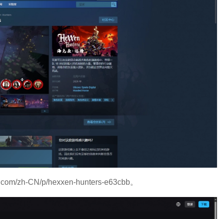
om/zh-CN/p/hexxen-hunters-e63cbb。