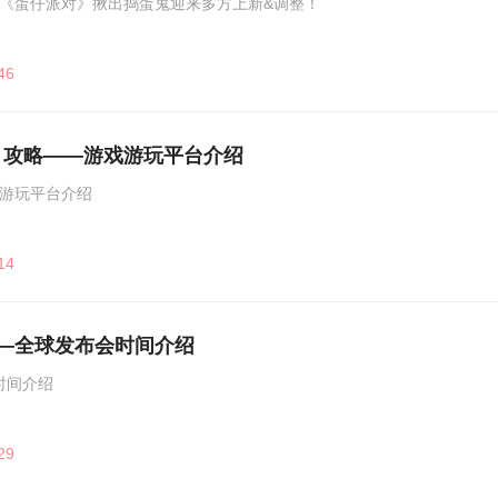
《蛋仔派对》揪出捣蛋鬼迎来多方上新&调整！
46
》攻略——游戏游玩平台介绍
游玩平台介绍
14
略——全球发布会时间介绍
会时间介绍
29