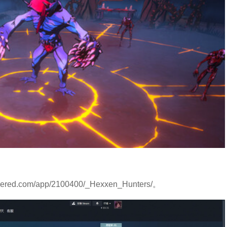
red.com/app/2100400/_Hexxen_Hunters/。