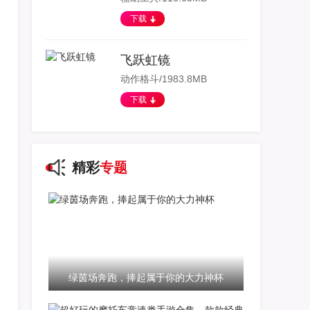
下载
飞跃虹镜
动作格斗/1983.8MB
下载
精彩
专题
绿茵场奔跑，捧起属于你的大力神杯