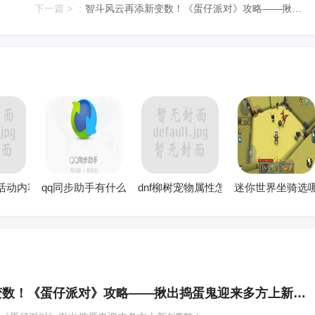
下一篇 > ：
智斗风云再添新变数！《蛋仔派对》攻略——揪出捣蛋鬼迎来多方上新&调整！
害
测试 噩梦级深渊掉几个SS碎片
夜活动内容 cf决战之日荣耀之夜活动网址
qq同步助手有什么功能
dnf柳树宠物属性怎么样 柳树宠物升
迷你世界坐骑选
智斗风云再添新变数！《蛋仔派对》攻略——揪出捣蛋鬼迎来多方上新&调整！