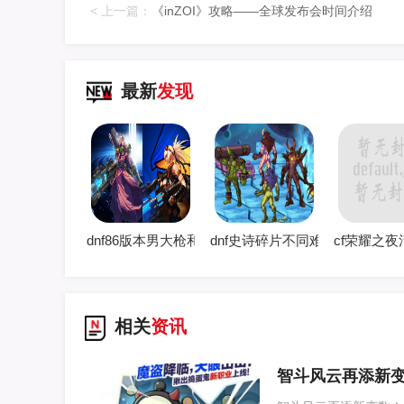
上一篇：
《inZOI》攻略——全球发布会时间介绍
最新
发现
dnf86版本男大枪和女大枪哪个好玩 男女大枪哪个厉
dnf史诗碎片不同难度深渊掉落
cf荣耀之
相关
资讯