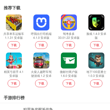
推荐下载
共享单车运输车
呼我出行司机端
驾考多多
脸戏 1.4.0 安卓
1.1.31 安卓版
4.1.0 安卓版
33.01.22 安卓版
版
下载
下载
下载
下载
精英弓箭手 4.1
火柴人越野车驾
微邮付商户版
地下100层勇士
安卓版
驶游戏 1.2 安卓
1.6.0 安卓版
1.0.3 安卓版
版
下载
下载
下载
下载
手游排行榜
犯罪海岸帮派战争