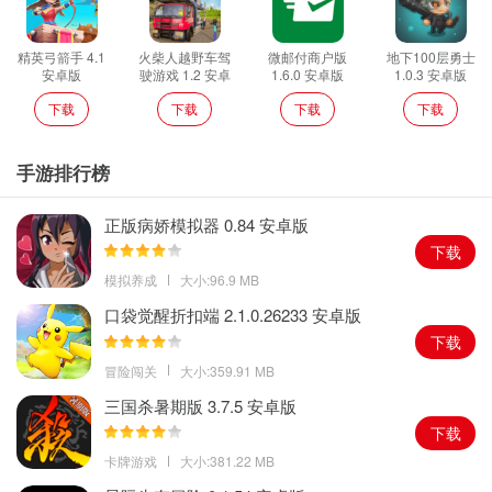
精英弓箭手 4.1
火柴人越野车驾
微邮付商户版
地下100层勇士
安卓版
驶游戏 1.2 安卓
1.6.0 安卓版
1.0.3 安卓版
版
下载
下载
下载
下载
手游排行榜
正版病娇模拟器 0.84 安卓版
下载
模拟养成
大小:96.9 MB
口袋觉醒折扣端 2.1.0.26233 安卓版
下载
冒险闯关
大小:359.91 MB
三国杀暑期版 3.7.5 安卓版
下载
卡牌游戏
大小:381.22 MB