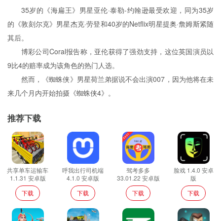
35岁的《海扁王》男星亚伦·泰勒-约翰逊最受欢迎，同为35岁
的《敦刻尔克》男星杰克·劳登和40岁的Netflix明星提奥·詹姆斯紧随
其后。
博彩公司Coral报告称，亚伦获得了强劲支持，这位英国演员以
9比4的赔率成为该角色的热门人选。
然而，《蜘蛛侠》男星荷兰弟据说不会出演007，因为他将在未
来几个月内开始拍摄《蜘蛛侠4》。
推荐下载
共享单车运输车
呼我出行司机端
驾考多多
脸戏 1.4.0 安卓
1.1.31 安卓版
4.1.0 安卓版
33.01.22 安卓版
版
下载
下载
下载
下载