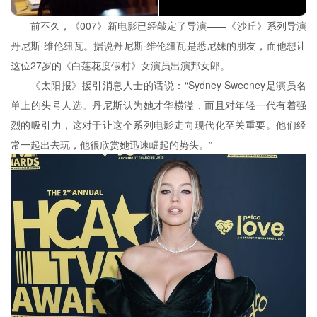
前不久，《007》新电影已经敲定了导演——《沙丘》系列导演
丹尼斯·维伦纽瓦。据说丹尼斯·维伦纽瓦是悉尼妹的朋友，而他想让
这位27岁的《白莲花度假村》女演员出演邦女郎。
《太阳报》援引消息人士的话说：“Sydney Sweeney是演员名
单上的头号人选。丹尼斯认为她才华横溢，而且对年轻一代有着强
烈的吸引力，这对于让这个系列电影走向现代化至关重要。他们经
常一起出去玩，他很欣赏她迅速崛起的势头。”