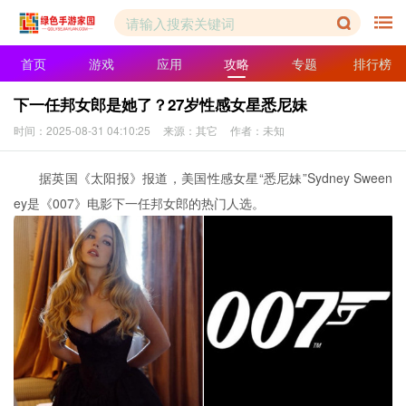
首页
游戏
应用
攻略
专题
排行榜
下一任邦女郎是她了？27岁性感女星悉尼妹
时间：2025-08-31 04:10:25
来源：其它
作者：未知
据英国《太阳报》报道，美国性感女星“悉尼妹”Sydney Sween
ey是《007》电影下一任邦女郎的热门人选。