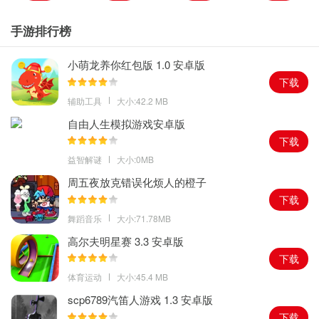
手游排行榜
小萌龙养你红包版 1.0 安卓版
下载
辅助工具
大小:42.2 MB
自由人生模拟游戏安卓版
下载
益智解谜
大小:0MB
周五夜放克错误化烦人的橙子
下载
舞蹈音乐
大小:71.78MB
高尔夫明星赛 3.3 安卓版
下载
体育运动
大小:45.4 MB
scp6789汽笛人游戏 1.3 安卓版
下载