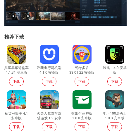
推荐下载
共享单车运输车
呼我出行司机端
驾考多多
脸戏 1.4.0 安卓
1.1.31 安卓版
4.1.0 安卓版
33.01.22 安卓版
版
下载
下载
下载
下载
精英弓箭手 4.1
火柴人越野车驾
微邮付商户版
地下100层勇士
安卓版
驶游戏 1.2 安卓
1.6.0 安卓版
1.0.3 安卓版
版
下载
下载
下载
下载