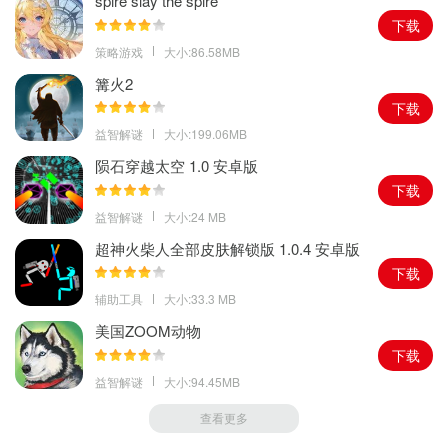
spire slay the spire
下载
策略游戏
大小:86.58MB
篝火2
下载
益智解谜
大小:199.06MB
陨石穿越太空 1.0 安卓版
下载
益智解谜
大小:24 MB
超神火柴人全部皮肤解锁版 1.0.4 安卓版
下载
辅助工具
大小:33.3 MB
美国ZOOM动物
下载
益智解谜
大小:94.45MB
查看更多