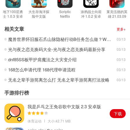
1.游戏画面非常的简洁清新，看起来非常舒服。
2.游戏的玩法非常简单，只用点击屏幕就可以直接挖矿，但是要注意
地下100层勇
大生存海洋探
Scriptic
涂鸦战士向前
莱克伍德的英
士 1.0.3 安卓
险中文版
Netflix
冲 1.0.2 安卓
雄 21.03.09
地板的颜色，那意味着下面可能是地雷。
版
2.5.5 安卓版
Edition 0.2.3
版
安卓版
安卓版
3.你需要根据地板的颜色不同，判断下面是矿石还是地雷，如果挖到
相关文章
更多+
地雷会清空你的所有矿石。
魔兽世界怀旧服石爪山脉隐秘行动B任务怎么做？WOW怀旧服风险投资公司函件在哪儿？
03/13
游戏评价
光与夜之恋兑换码大全-光与夜之恋兑换码最新分享
03/13
小编在玩这款游戏的时候觉得这款游戏虽然看起来简单，但是想要
玩好却并不容易，因为后面的关卡中的地雷非常的多，而且逐渐没
dnf85SS板甲护肩魔法之大灾变介绍
03/13
有了规律，当然这也可能是小编还没找出来规律，你不妨试试看你
168怎么申请代理 168代理申请流程
03/13
能不能找到这些规律。
无名之辈手游简离怎么打 无名之辈手游简离打法攻略
03/13
手游排行榜
我是乒乓之王免谷歌中文版 2.3 安卓版
下载
体育运动
大小:42.71 MB