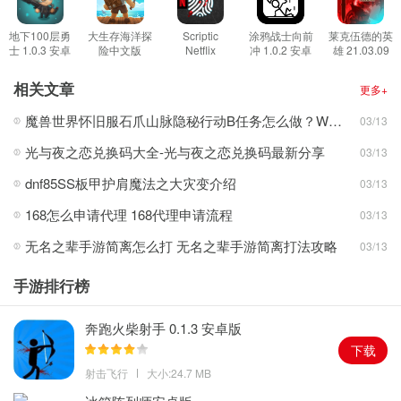
1.真实的抑郁症患者题材游戏，通过游戏，玩家可以游戏了解到关于
抑郁症患者的点点滴滴
地下100层勇
大生存海洋探
Scriptic
涂鸦战士向前
莱克伍德的英
士 1.0.3 安卓
险中文版
Netflix
冲 1.0.2 安卓
雄 21.03.09
2.采用了情景互动的游戏方式，操控角色进行移动，你可以对房屋进
版
2.5.5 安卓版
Edition 0.2.3
版
安卓版
安卓版
行探索，同时还可以写下日记
相关文章
更多+
3.能够让每一名玩家可以更加清楚的了解到关于抑郁症患者朋友的点
魔兽世界怀旧服石爪山脉隐秘行动B任务怎么做？WOW怀旧服风险投资公司函件在哪儿？
03/13
点滴滴
光与夜之恋兑换码大全-光与夜之恋兑换码最新分享
03/13
游戏亮点
1.游戏里有着压抑的氛围，关于抑郁症很多朋友或许都不怎么了解，
dnf85SS板甲护肩魔法之大灾变介绍
03/13
觉得对方只是心情不好
168怎么申请代理 168代理申请流程
03/13
2.一款相当温馨的游戏，相信在游玩到最后的时候，你会收获那一份
无名之辈手游简离怎么打 无名之辈手游简离打法攻略
03/13
属于自己的感动
3.多关爱自己身边患有抑郁症的朋友，多倾听关于他们生活之中的琐
手游排行榜
事
奔跑火柴射手 0.1.3 安卓版
下载
射击飞行
大小:24.7 MB