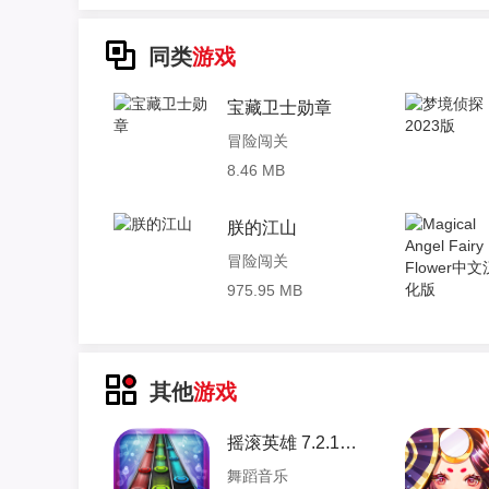
同类
游戏
宝藏卫士勋章
冒险闯关
8.46 MB
朕的江山
冒险闯关
975.95 MB
其他
游戏
摇滚英雄 7.2.11 安卓版
舞蹈音乐