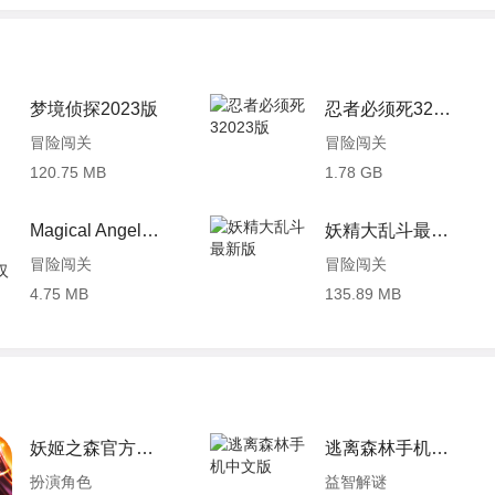
梦境侦探2023版
忍者必须死32023版
冒险闯关
冒险闯关
120.75 MB
1.78 GB
Magical Angel Fairy Flower中文汉化版
妖精大乱斗最新版
冒险闯关
冒险闯关
4.75 MB
135.89 MB
妖姬之森官方版本 0.10.9 安卓版
逃离森林手机中文版
扮演角色
益智解谜