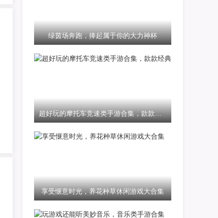
绿茵场奔跑，捧起属于你的大力神杯
超好玩的摩托车竞速类手游合集，款款经典
享受惬意时光，养花种草休闲游戏大合集