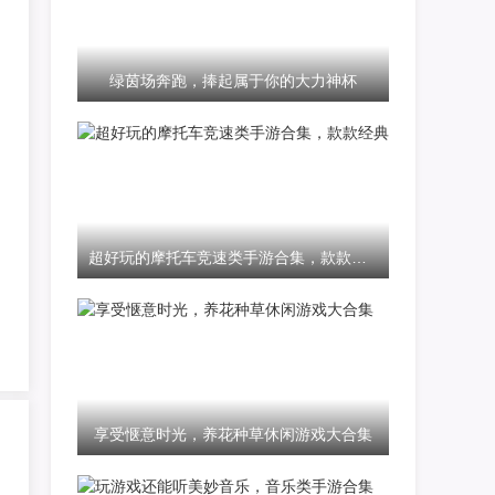
绿茵场奔跑，捧起属于你的大力神杯
超好玩的摩托车竞速类手游合集，款款经典
享受惬意时光，养花种草休闲游戏大合集