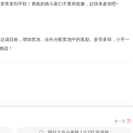
拿奖拿到手软！勇敢的格斗家们不要再犹豫，赶快来参加吧~
，达成目标，增加奖池，会长分配奖池中的奖励。多劳多得，小手一
挑战！
换一批
版
明日之后小米版 1.0.232 安卓版