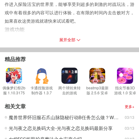
作进入探险活宝的世界里，能够享受到超多的刺激的对战玩法，游
戏中有着很多的内容可以进行体验，在有限的时间内去击败对方，
如果喜欢这类游戏就请快来试试看吧。
游戏功能
1。游戏操作很简单。玩家只需要根据屏幕提示触摸一下，就可以随
展开全部
时随地玩了。
2。游戏中的关卡难度不同。这个游戏进入了冒险活宝的世界，出现
精品推荐
了更多的新角色。
3。游戏中的地图和场景诡异吓人，游戏画面黑暗丰富，游戏免费，
没有任何弹出窗口。
游戏集锦
偶像梦幻祭2b
卡通捏脸游戏
两个球转来转
beatmp3最新
指尖节奏3D
服 1.10.3175
制作器 1.3.7
去的游戏
版 2.5.6 安卓
游戏 1.0 安卓
1。玩家需要与探索活宝和闪电少年的角色进行音乐对战。有趣的游
安卓版
安卓版
steam音游
版
版
1.10.4 安卓版
戏。
相关文章
更多+
2。探索音乐的冒险，在最新的地图设计中找到彩蛋的
位置
，并且有
魔兽世界怀旧服石爪山脉隐秘行动B任务怎么做？WOW怀旧服风险投资公司函件在哪儿？
03/13
许多人物NPC。
光与夜之恋兑换码大全-光与夜之恋兑换码最新分享
03/13
3。你可以在游戏中认识更多的NPC，和他们进行互动聊天。来试一
试。
dnf85SS板甲护肩魔法之大灾变介绍
03/13