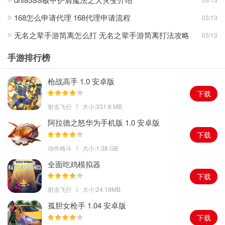
游戏评测
168怎么申请代理 168代理申请流程
03/13
1。游戏玩法简单好玩，各种有趣的乐谱操作简单，容易上手。
无名之辈手游简离怎么打 无名之辈手游简离打法攻略
03/13
2。有大量的道具和角色供你选择，还有更多隐藏的惊喜等着你去解
锁。
手游排行榜
3。有了自己的音乐节奏，各种技能的设计技巧就可以搭配了。
枪战高手 1.0 安卓版
下载
射击飞行
大小:331.8 MB
阿拉德之怒华为手机版 1.0 安卓版
下载
动作格斗
大小:1.38 GB
全面吃鸡模拟器
下载
射击飞行
大小:24.19MB
孤胆女枪手 1.04 安卓版
下载