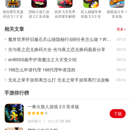
1、游戏中进一步完成任务，可以获得免费的奖励，可以购买登记更
高的赛车。
迷你赛车竞速
漂移大逃亡游
疾风飞车世界
双人碰碰车单
猫星战斗车 1
传说 5.1.2 安
戏 2.2 安卓版
全部塞车解锁
机版 5.3.0 安
安卓版
2、游戏中有许多不同的赛车，你可以自由的购买自己喜欢的赛车去
卓版
版 3.4 安卓版
卓版
参加比赛。
相关文章
更多+
3、游戏中的每一辆赛车都是免费的，不同的汽车可以给玩家带来不
魔兽世界怀旧服石爪山脉隐秘行动B任务怎么做？WOW怀旧服风险投资公司函件在哪儿？
03/13
同的游戏体验。
光与夜之恋兑换码大全-光与夜之恋兑换码最新分享
03/13
游戏亮点
1、终极漂移这款游戏采用了先进的虚拟引擎，带来了最畅快的游戏
dnf85SS板甲护肩魔法之大灾变介绍
03/13
体验。
168怎么申请代理 168代理申请流程
03/13
2、游戏中的赛车车型多样，各具特色，性能优越，外观炫酷，购买
无名之辈手游简离怎么打 无名之辈手游简离打法攻略
03/13
一辆属于自己的赛车。
3、游戏中的赛道具有为玩家增加了许多的挑战，游戏以接近还原的
手游排行榜
方式体验赛车之旅。
一拳火柴人游戏 2.0 安卓版
下载
动作格斗
大小:27.66 MB