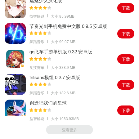
魑魅少女汉化版
下载
益智解谜
大小:85.99MB
节奏光剑手机免费中文版 0.9.5 安卓版
下载
舞蹈音乐
大小:99.07 MB
qq飞车手游单机版 0.32 安卓版
下载
竞技赛车
大小:338.9 MB
fnfsans模组 0.2.7 安卓版
下载
舞蹈音乐
大小:182.6 MB
创造吧我们的星球
下载
益智解谜
大小:1083.93MB
查看更多