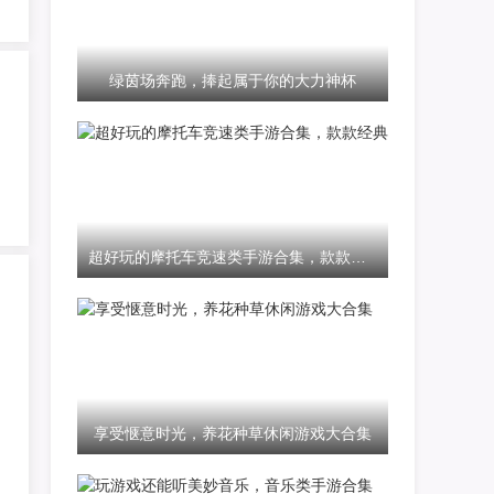
绿茵场奔跑，捧起属于你的大力神杯
超好玩的摩托车竞速类手游合集，款款经典
享受惬意时光，养花种草休闲游戏大合集