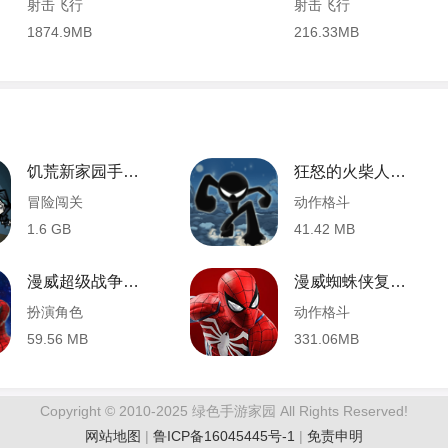
射击飞行
射击飞行
1874.9MB
216.33MB
饥荒新家园手机版 1.9 安卓版
狂怒的火柴人1老版本 1.0.1 安卓版
冒险闯关
动作格斗
1.6 GB
41.42 MB
漫威超级战争国际服 1.6.0 安卓版
漫威蜘蛛侠复刻版
扮演角色
动作格斗
59.56 MB
331.06MB
Copyright © 2010-2025 绿色手游家园 All Rights Reserved!
网站地图
|
鲁ICP备16045445号-1
|
免责申明