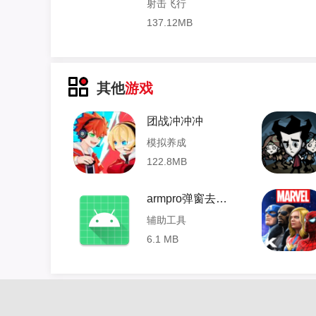
射击飞行
137.12MB
其他
游戏
团战冲冲冲
模拟养成
122.8MB
armpro弹窗去除 1.3.0 安卓版
辅助工具
6.1 MB