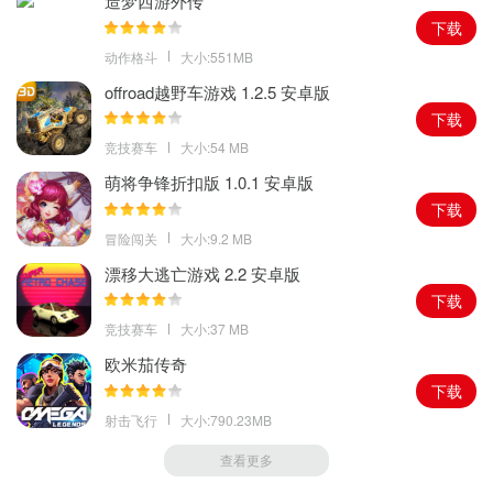
造梦西游外传
2。拥有非常丰富的社交系统，玩家可以通过好友系统结识更多游戏
下载
爱好者，分享自己的游戏体验，一起畅谈游戏心得；
动作格斗
大小:551MB
3。您还可以通过团队系统与志同道合的朋友组成自己的团队，共同
offroad越野车游戏 1.2.5 安卓版
挑战各种游戏活动，增进彼此的友谊和默契。
下载
竞技赛车
大小:54 MB
萌将争锋折扣版 1.0.1 安卓版
下载
冒险闯关
大小:9.2 MB
漂移大逃亡游戏 2.2 安卓版
下载
竞技赛车
大小:37 MB
欧米茄传奇
下载
射击飞行
大小:790.23MB
查看更多