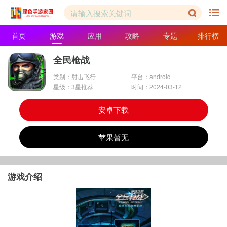
首页
游戏
应用
攻略
专题
排行榜
全民枪战
类别：射击飞行
平台：android
星级：3星推荐
时间：2024-03-12
安卓下载
苹果暂无
游戏介绍