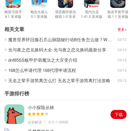
游戏集锦
1。同时还有丰富的枪械皮肤供玩家选择。玩家可以通过获取皮肤来
精英弓箭手
炮击火柴人
罪恶都市射击
现代出击
狙击手射手游
4.1 安卓版
0.1 安卓版
模拟 1.0 安卓
1.41.0 安卓版
戏 1.1 安卓版
改变枪械的外观，提升游戏体验；
版
2。而且可以通过强化武器的属性来提高枪械的战斗力，从而在战斗
相关文章
更多+
中取得更好的效果；
魔兽世界怀旧服石爪山脉隐秘行动B任务怎么做？WOW怀旧服风险投资公司函件在哪儿？
03/13
3。提供各种游戏模式。玩家可以根据自己的喜好选择不同的游戏模
光与夜之恋兑换码大全-光与夜之恋兑换码最新分享
03/13
式，体验不同种类的游戏乐趣。
游戏体验
dnf85SS板甲护肩魔法之大灾变介绍
03/13
1。升级和加强系统是游戏中非常重要的一部分。通过强化枪械的属
168怎么申请代理 168代理申请流程
03/13
性，可以增加枪械的战斗力；
无名之辈手游简离怎么打 无名之辈手游简离打法攻略
03/13
2。方法有很多。例如，可以进行零部件研究以提高枪支的性能，或
者通过装备改造更换更先进的装备；
手游排行榜
3。玩家可以在游戏过程中根据自身情况调整装备属性，从而更好地
适应游戏的变化和需求。
小小探险丛林
游戏评测
下载
1。采用先进的图像技术和物理引擎，使游戏中的人物、环境和枪支
益智解谜
大小:1.39MB
栩栩如生，给玩家带来更逼真的射击体验；