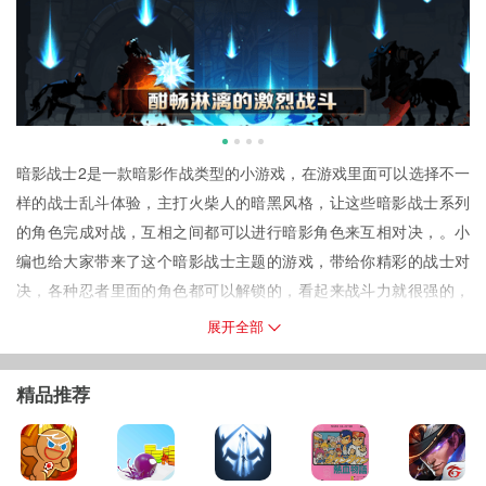
暗影战士2是一款暗影作战类型的小游戏，在游戏里面可以选择不一
样的战士乱斗体验，主打火柴人的暗黑风格，让这些暗影战士系列
的角色完成对战，互相之间都可以进行暗影角色来互相对决，。小
编也给大家带来了这个暗影战士主题的游戏，带给你精彩的战士对
决，各种忍者里面的角色都可以解锁的，看起来战斗力就很强的，
喜欢这个暗影战士的玩家不容挫骨哦，赶紧享受这个暗黑对战体验
展开全部
吧！
暗影战士2游戏介绍
精品推荐
1.暗影战士2中文版推荐给小伙伴们，这款横版斗士闯关手游现在很
流行，暗影武者的造型很酷。
2.略带暗黑元素的玩法让你体验到最经典的模式，在游戏中虚拟按键