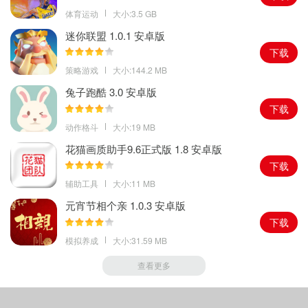
更多新英雄，让游戏更好看，体验前所未有的横版动作冒险。
体育运动
大小:3.5 GB
3.玩家需要进行各种战斗，操作简单，经典战斗游戏，拥有特定的控
迷你联盟 1.0.1 安卓版
制能力，在黑暗世界中击败敌人，成为最强悍的战士，收集各式各
下载
样独特的武器，随处享受。
策略游戏
大小:144.2 MB
兔子跑酷 3.0 安卓版
下载
动作格斗
大小:19 MB
花猫画质助手9.6正式版 1.8 安卓版
下载
辅助工具
大小:11 MB
元宵节相个亲 1.0.3 安卓版
下载
模拟养成
大小:31.59 MB
查看更多