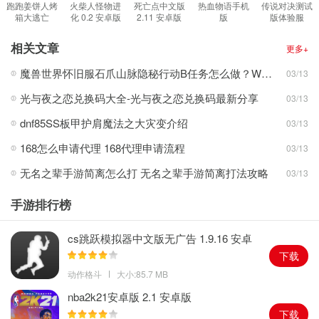
的操作方式可以让您更得心应手地控制。
跑跑姜饼人烤
火柴人怪物进
死亡点中文版
热血物语手机
传说对决测试
箱大逃亡
化 0.2 安卓版
2.11 安卓版
版
版体验服
3.非常经典的剪影风格，战斗方式十分多样，除传统的武器格斗外，
7.202 安卓版
2021.06.15.11
1.28.1.2 安卓
安卓版
版
还有更多稀奇古怪的武器可供使用，每天都有各种各样的任务领
相关文章
更多+
取，使您的游戏生活更精彩。
魔兽世界怀旧服石爪山脉隐秘行动B任务怎么做？WOW怀旧服风险投资公司函件在哪儿？
03/13
4.游戏已经完成了中文版本的福利，让你在里面玩到这个暗影战士主
光与夜之恋兑换码大全-光与夜之恋兑换码最新分享
03/13
题的小游戏开玩！
游戏特色
dnf85SS板甲护肩魔法之大灾变介绍
03/13
1.精彩的战斗与炫彩炫彩的技技效果，不但能感受刺激的动作搏击游
168怎么申请代理 168代理申请流程
03/13
戏，又能让您体验一场独特的视觉盛宴。
无名之辈手游简离怎么打 无名之辈手游简离打法攻略
03/13
2.每种不同的挑战同时，多级挑战增加了玩家玩的乐趣，配合每一个
角色精彩的战斗内容，你能遇到的怪物也不一样。
手游排行榜
3.僵尸、怪兽、各式各样的怪兽，以及随意选择不同风格的连招英
雄，以及他们的特殊技能，使战斗刺激异常激烈。
cs跳跃模拟器中文版无广告 1.9.16 安卓
版
游戏玩法
下载
1.玩家将在游戏中体验一场充满激情的动作战斗，在此，你将体验五
动作格斗
大小:85.7 MB
个方面的挑战，包括森林、沙漠、山脉以及其他区域主题。
nba2k21安卓版 2.1 安卓版
2.继续精彩纷呈的横版战斗体验，增加更多有趣的内容，新英雄加入
下载