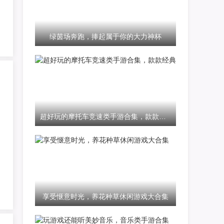
绿茵场奔跑，捧起属于你的大力神杯
超好玩的摩托车竞速类手游合集，款款经典
享受惬意时光，养花种草休闲游戏大合集