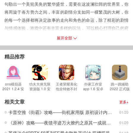
勾勒出一个美轮美奂的繁华盛世，需要在这波澜壮阔的世界里，你
将周旋于各方势力之间，丰富的剧情分支如同一棵繁茂的大树，你
的每一个选择都将决定故事的走向和角色的命运，除了精彩的剧情
与情感体验，游戏中还有丰富多样的玩法， 可以精心打理自己的府
邸，招募能人异士，培养强大的势力，也可以参与激烈的竞技战
展开全部
斗，与其他玩家一较高下，还能探索神秘的副本，解开隐藏在这世
间的重重谜团。
精品推荐
青鸾繁华录是一款模拟养成类游戏，游戏以精美细腻的古风画面，
勾勒出一个美轮美奂的繁华盛世，需要在这波澜壮阔的世界里，你
将周旋于各方势力之间，丰富的剧情分支如同一棵繁茂的大树，你
的每一个选择都将决定故事的走向和角色的命运，除了精彩的剧情
ons模拟器
功夫大侠无限
王者荣耀美化
扑家工作室
跳一跳辅助
2021 1.2.4 安
资源版 1.0 安
包全特效不封
app 1.6 安卓
2022 正式版
与情感体验，游戏中还有丰富多样的玩法， 可以精心打理自己的府
卓版
卓版
号 3.23.0 安
版
卓版
邸，招募能人异士，培养强大的势力，也可以参与激烈的竞技战
相关文章
更多+
斗，与其他玩家一较高下，还能探索神秘的副本，解开隐藏在这世
卡普空推《街霸》攻略——街机家用版 原初设计内置多款游戏
01/20
间的重重谜团。
《原神》攻略——夜馈寻迹万火燎灼之原其一成就攻略
01/20
游戏特色
1、游戏故事发生在一个架空的古代世界，以青鸾国为主要舞台，展
英伟达介绍RTX 50系列FE显卡散热器设计 双槽双风扇，解热功耗600W
01/19