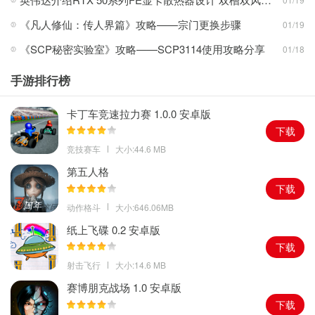
现了一个充满奇幻与浪漫色彩的古风世界。
《凡人修仙：传人界篇》攻略——宗门更换步骤
01/19
2、在这个世界中，神话生物、神秘血统与复杂的人际关系相互交
《SCP秘密实验室》攻略——SCP3114使用攻略分享
01/18
织，构成了游戏丰富的故事背景。
3、玩家将扮演青鸾国的女帝，肩负着国家的兴衰荣辱，游戏中还有
手游排行榜
百位性格迥异的角色。
4、角色各自有着独特的背景故事和性格特点，与玩家所扮演的角色
卡丁车竞速拉力赛 1.0.0 安卓版
产生各种情感纠葛和故事发展。
下载
竞技赛车
大小:44.6 MB
游戏玩法
第五人格
下载
角色养成：
玩家可以通过多种方式培养自己的角色和羽卫，提升羽
动作格斗
大小:646.06MB
卫等级、强化技能等都能增强他们的战斗力。
剧情探索：
游戏拥有丰富且跌宕起伏的主线剧情，玩家在面对重重
纸上飞碟 0.2 安卓版
算计的同时，需在爱意中步步为营。
下载
模拟经营：
玩家可扩展土地，建造工坊，生产商品以完成订单，并
射击飞行
大小:14.6 MB
与其他地区进行贸易往来，努力将荒芜的皇城经营成繁荣的国都。
赛博朋克战场 1.0 安卓版
换装玩法：
锦绣华裳具有多部位拆分的特点，玩家可自由搭配出多
下载