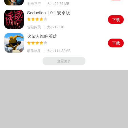
种风格的服饰，还能通过挑战副本获得制衣图纸，亲手制作喜爱的
射击飞行
大小:99.75 MB
服饰。
Seduction 1.0.1 安卓版
内容介绍
下载
唯美国风画面：
游戏采用精细的美术风格，无论是建筑、服饰还是
冒险闯关
大小:12 GB
道具，都充满了古典气息，展现出中国传统文化的独特魅力。
火柴人蜘蛛英雄
丰富血统系统：
游戏中有妖魔、天使、鲛人、文物、草药等数十种
下载
不同血统，每种血统都有其独特的能力和外观。
动作格斗
大小:114.32MB
策略战斗体验：
战斗系统极具策略性，玩家需合理安排羽卫的站位
查看更多
和技能释放，根据不同的战斗场景和对手特点制定战术。
社交互动体验：
游戏内的社交系统十分完善，玩家可以结交好友，
组队完成任务。还能参与家族活动，共同建设家族，增强家族实
力。
游戏说明
Copyright © 2018-
2026
绿色手游家园
|
鲁ICP备16045445号-1
|
声明
任务攻略
其著作权归原作者所有如果有侵犯您权利的资源，请联系我们，我们将及时撤销相应资
源.
在游戏前期，主线与支线任务能够带来极为迅速的等级提升，当玩
家拥有体力时，应优先选择完成这些任务。