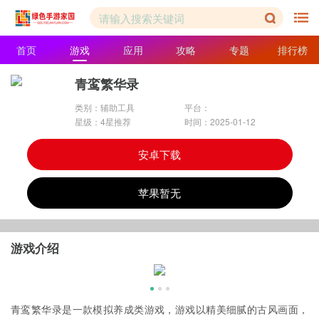
首页
游戏
应用
攻略
专题
排行榜
青鸾繁华录
类别：辅助工具
平台：
星级：4星推荐
时间：2025-01-12
安卓下载
苹果暂无
游戏介绍
青鸾繁华录是一款模拟养成类游戏，游戏以精美细腻的古
风
画面，