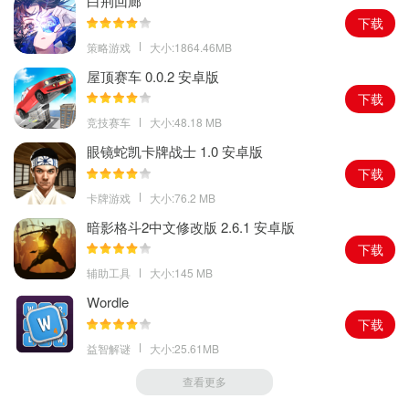
白荆回廊
下载
策略游戏
大小:1864.46MB
屋顶赛车 0.0.2 安卓版
下载
竞技赛车
大小:48.18 MB
眼镜蛇凯卡牌战士 1.0 安卓版
下载
卡牌游戏
大小:76.2 MB
暗影格斗2中文修改版 2.6.1 安卓版
下载
辅助工具
大小:145 MB
Wordle
下载
益智解谜
大小:25.61MB
查看更多