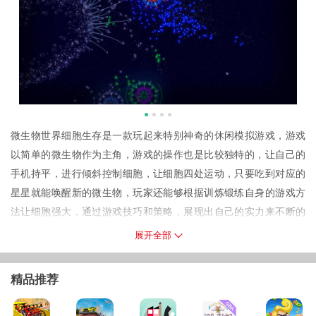
微生物世界细胞生存是一款玩起来特别神奇的休闲模拟游戏，游戏
以简单的微生物作为主角，游戏的操作也是比较独特的，让自己的
手机持平，进行倾斜控制细胞，让细胞四处运动，只要吃到对应的
星星就能唤醒新的微生物，玩家还能够根据训炼锻练自身的游戏方
法让细胞强大，通过游戏技巧和策略，展现出自己的实力来不断的
吞噬其他细胞进行成长，玩起来也是相当的有趣！
展开全部
游戏特色
1、游戏设有详细的教程，新手的玩家也能快速的上手掌握，玩起来
精品推荐
非常轻松。
2、别具一格的搞怪风格，非常魔性的画风风格，绝对满足你的各种