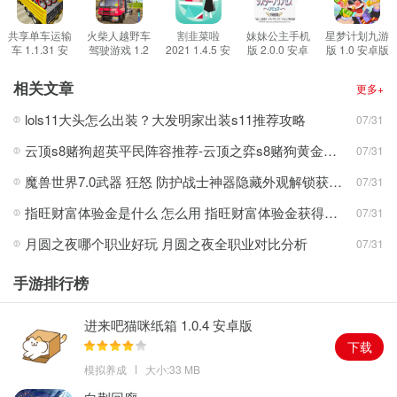
猎奇心理。
3、完成各种系统任务，快速提升自己细胞的等级，让自己的细胞变
共享单车运输
火柴人越野车
割韭菜啦
妹妹公主手机
星梦计划九游
车 1.1.31 安
驾驶游戏 1.2
2021 1.4.5 安
版 2.0.0 安卓
版 1.0 安卓版
得更强大。
卓版
安卓版
卓版
版
游戏玩法
相关文章
更多+
1、将手机放平，按照指示左右倾斜即可只要吃到对应的星星就能唤
lols11大头怎么出装？大发明家出装s11推荐攻略
07/31
醒新的微生物。
云顶s8赌狗超英平民阵容推荐-云顶之弈s8赌狗黄金军团阵容玩法攻略
07/31
2、点击微生物图鉴，就能和微生物进行对话。
3、唤醒微生物后，可以把它放在水槽中进行宠爱。
魔兽世界7.0武器 狂怒 防护战士神器隐藏外观解锁获取攻略
07/31
游戏攻略
指旺财富体验金是什么 怎么用 指旺财富体验金获得方法
07/31
1、在游戏胜利后会给玩家一个加强细胞的属性，玩家可以在游戏菜
月圆之夜哪个职业好玩 月圆之夜全职业对比分析
07/31
单进行对细胞属性的增强。
2、细胞生成的粒子是有限的，双方的的细胞都可以升级，最高升级
手游排行榜
两次。
3、升级后护甲、生成粒子的数量和速度都会提升，但是细胞是会被
进来吧猫咪纸箱 1.0.4 安卓版
AI的粒子打掉级。
下载
4、最低级的细胞如果被攻击直接死亡，但是如果有一方将足够多的
模拟养成
大小:33 MB
粒子注入到死亡细胞中，他还是可以复活的。