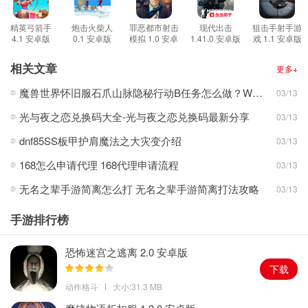
2.玩家在游戏中可以使用的装备武器种类多样，玩家可以在游戏中不
断地选择合适的武器来武装自己，深入不同的场景区域消灭敌人获
精英弓箭手
炮击火柴人
罪恶都市射击
现代出击
狙击手射手游
4.1 安卓版
0.1 安卓版
模拟 1.0 安卓
1.41.0 安卓版
戏 1.1 安卓版
取资源；
版
3.游戏中玩家可以直接开启上帝模式来进行游戏难度的调整，玩家可
相关文章
更多+
以通过游戏内的各类内购选项来快速获取资源和装备武器。
魔兽世界怀旧服石爪山脉隐秘行动B任务怎么做？WOW怀旧服风险投资公司函件在哪儿？
03/13
游戏亮点
光与夜之恋兑换码大全-光与夜之恋兑换码最新分享
03/13
1.游戏的全部战斗场景都是采用了俯视角的视角进行呈现，玩家在游
戏的视野范围更好，可以很清楚的观察到身后的情况；
dnf85SS板甲护肩魔法之大灾变介绍
03/13
2.玩家可以直接在游戏中不断地进行内购的购买来解锁更多的游戏内
168怎么申请代理 168代理申请流程
03/13
容，让自己可以更快的武装和提升自己的战斗实力；
无名之辈手游简离怎么打 无名之辈手游简离打法攻略
03/13
3.游戏中上帝模式下，玩家可以自由的进行战斗和难度的调整，通过
不断地解锁更丰富的武器装备来降低自己的游戏难度。
手游排行榜
游戏简评
作为一款末日打僵尸类手机游戏，玩家在游戏中需要不断地尝试新
恐怖迷宫之逃离 2.0 安卓版
的方式方法来进行游戏内容的解锁和升级，随着玩家游玩的深入，
下载
玩家可以解锁的内容也会越来越多，玩家可以通过上帝模式的降低
动作格斗
大小:31.3 MB
难度来更快更好地享受游戏带来的乐趣。