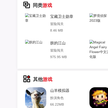
同类
游戏
宝藏卫士勋章
冒险闯关
8.46 MB
朕的江山
冒险闯关
975.95 MB
其他
游戏
山羊模拟器
扮演角色
66.22MB