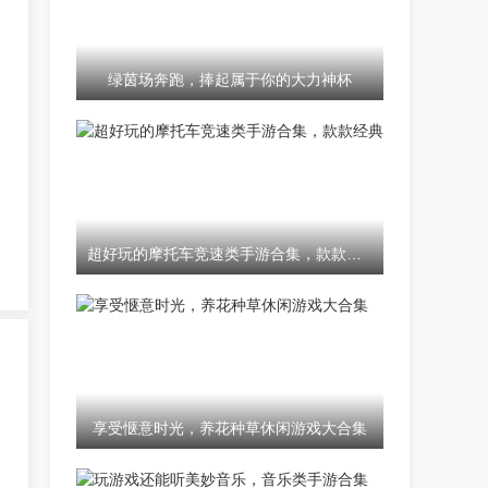
绿茵场奔跑，捧起属于你的大力神杯
超好玩的摩托车竞速类手游合集，款款经典
享受惬意时光，养花种草休闲游戏大合集