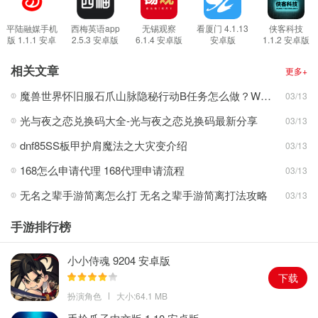
3、汇聚江西本地新闻动态，每天为您带来新鲜城事，让你时时刻刻
关注本地的城市在一天一天的变好;
平陆融媒手机
西梅英语app
无锡观察
看厦门 4.1.13
侠客科技
版 1.1.1 安卓
2.5.3 安卓版
6.1.4 安卓版
安卓版
1.1.2 安卓版
4、各种生活服务提供，房地产信息、汽车行业信息、周边美食信
版
息、政府最新通知、生活缴费等等。
相关文章
更多+
软件亮点
魔兽世界怀旧服石爪山脉隐秘行动B任务怎么做？WOW怀旧服风险投资公司函件在哪儿？
03/13
1、实时新闻，大江新闻App及时阅读最新的新闻资讯内容，实时知
光与夜之恋兑换码大全-光与夜之恋兑换码最新分享
03/13
本地新资讯动态;让你轻松掌控本地资讯;
2、直播快讯，丰富多样的资讯内容，高清的实时新闻直播，随时随
dnf85SS板甲护肩魔法之大灾变介绍
03/13
地查看;直播活动现场，边看现场边发弹幕;
168怎么申请代理 168代理申请流程
03/13
3、是具有较强影响力、有态度的新闻产品和新闻品牌栏目，这里的
无名之辈手游简离怎么打 无名之辈手游简离打法攻略
03/13
报道绝对的是最权威的，不容曲解;
4、致力于利用人工智能和大数据优势，为您提供更丰富、场景化和
手游排行榜
个性化的阅读体验。
小小侍魂 9204 安卓版
下载
扮演角色
大小:64.1 MB