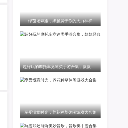
绿茵场奔跑，捧起属于你的大力神杯
超好玩的摩托车竞速类手游合集，款款经典
享受惬意时光，养花种草休闲游戏大合集