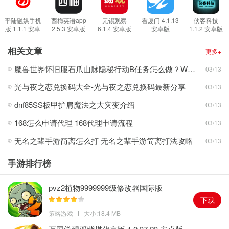
的大事情
4.对于自己喜欢的优质内容也可以进行收藏保存，让轻松整理各种新
平陆融媒手机
西梅英语app
无锡观察
看厦门 4.1.13
侠客科技
版 1.1.1 安卓
2.5.3 安卓版
6.1.4 安卓版
安卓版
1.1.2 安卓版
闻资讯
版
5.还有强大的影视短视频也可以播放，让你更加轻松的了解新闻发生
相关文章
更多+
的缘由
魔兽世界怀旧服石爪山脉隐秘行动B任务怎么做？WOW怀旧服风险投资公司函件在哪儿？
03/13
软件特色
光与夜之恋兑换码大全-光与夜之恋兑换码最新分享
03/13
1.平台内超级多的热点冷门短视频都可以随便看，而且没有任何的广
告骚扰
dnf85SS板甲护肩魔法之大灾变介绍
03/13
2.海量的实时体育新闻也可以查看，掌握更多的足球、篮球赛事信息
168怎么申请代理 168代理申请流程
03/13
3.独家的新闻视频都在这里，遍布全球的记者，实时提供一手的新闻
无名之辈手游简离怎么打 无名之辈手游简离打法攻略
03/13
资讯
4.用户也可以随时可以关注民生话题，了解更多的名声态势
手游排行榜
pvz2植物9999999级修改器国际版
3.23.06 安卓版
下载
策略游戏
大小:18.4 MB