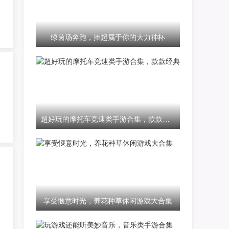
绿茵场奔跑，捧起属于你的大力神杯
超好玩的摩托车竞速类手游合集，款款经典
享受惬意时光，养花种草休闲游戏大合集