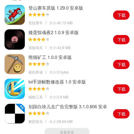
登山赛车原版 1.29.0 安卓版
下载
竞技赛车
大小:40.72 MB
矮蛋惊魂夜2 1.0.9 安卓版
下载
冒险闯关
大小:43.9 MB
熊猫矿工 1.0.0 安卓版
下载
模拟养成
大小:0 bytes
lol手游帧数修改器 1.0 安卓版
下载
辅助工具
大小:5.8 MB
别踩白块儿去广告完整版 3.1.0.806 安卓
版
下载
舞蹈音乐
大小:58.69 MB
查看更多