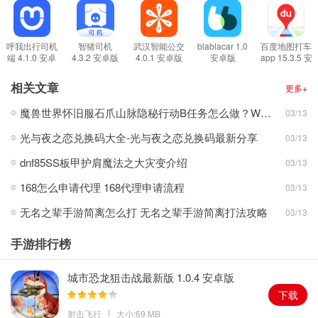
凯立德导航车机版2021最新版特点
1.数据全面更新，让你自己的出行可以更安全，软件功能也更丰富。
2.全新的界面导航，软件的操作也更便捷，可以让你自己更省心。
呼我出行司机
智猪司机
武汉智能公交
blablacar 1.0
百度地图打车
端 4.1.0 安卓
4.3.2 安卓版
4.0.1 安卓版
安卓版
app 15.3.5 安
3.地图数据发布也更准确，可以给你自己提供最好的地图定位导航。
版
卓版
4.美食，出游，兴趣点等等分布都十分的清楚，可以让你自己随时掌
相关文章
更多+
握。
魔兽世界怀旧服石爪山脉隐秘行动B任务怎么做？WOW怀旧服风险投资公司函件在哪儿？
03/13
凯立德导航车机版2021最新版特色
光与夜之恋兑换码大全-光与夜之恋兑换码最新分享
03/13
1.根据当前路况动态规划线路，实时躲避拥堵路段，一路畅行。
2.积分商城上线，使用导航功能得积分，可以兑换多种实物虚拟物
dnf85SS板甲护肩魔法之大灾变介绍
03/13
品。
168怎么申请代理 168代理申请流程
03/13
3.可与好友共享行程，可查看好友的实时位置，也可加入好友的结
无名之辈手游简离怎么打 无名之辈手游简离打法攻略
03/13
伴。
4.城市路况简化呈现，路况信息展示一目了然，可查看城市实时路况
手游排行榜
简图（部分城市），可自定义订阅拥堵地点的路况。
城市恐龙狙击战最新版 1.0.4 安卓版
下载
射击飞行
大小:69 MB