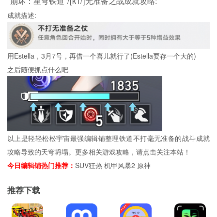
"崩坏：星穹铁道"/[k1/]无准备之战成就攻略:
成就描述:
用Estella，3月7号，再借一个喜儿就行了(Estella要存一个大的)
之后随便抓点什么吧
以上是轻轻松松宇宙最强编辑铺整理铁道不打毫无准备的战斗成就
攻略导致的天穹坍塌。更多相关游戏攻略，请点击关注本站！
今日编辑铺热门推荐：
SUV狂热
机甲
风
暴2
原神
推荐下载