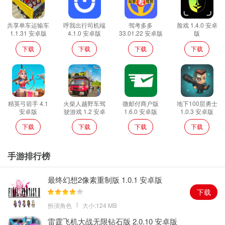
共享单车运输车
呼我出行司机端
驾考多多
脸戏 1.4.0 安卓
1.1.31 安卓版
4.1.0 安卓版
33.01.22 安卓版
版
下载
下载
下载
下载
精英弓箭手 4.1
火柴人越野车驾
微邮付商户版
地下100层勇士
安卓版
驶游戏 1.2 安卓
1.6.0 安卓版
1.0.3 安卓版
版
下载
下载
下载
下载
手游排行榜
最终幻想2像素重制版 1.0.1 安卓版
下载
扮演角色
大小:124 MB
雷霆飞机大战无限钻石版 2.0.10 安卓版