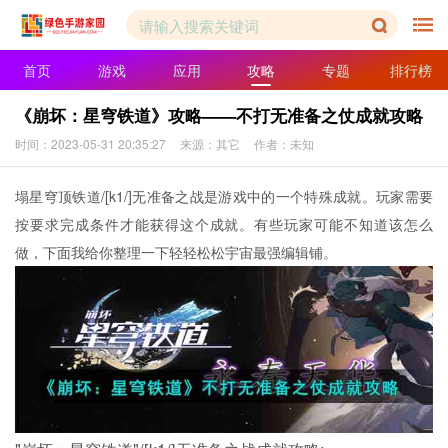
首页
游戏
应用
攻略
专题
排行榜
《崩坏：星穹铁道》攻略——不打无准备之仗成就攻略
时间：2023-05-31 20:35:27
来源：其它
作者：未知
塌星穹顶铁道/[k1/]无准备之战是游戏中的一个特殊成就。玩家需要
按要求完成条件才能获得这个成就。有些玩家可能不知道该怎么
做，下面
我
给你整理一下轻轻松松宇宙最强编辑铺。