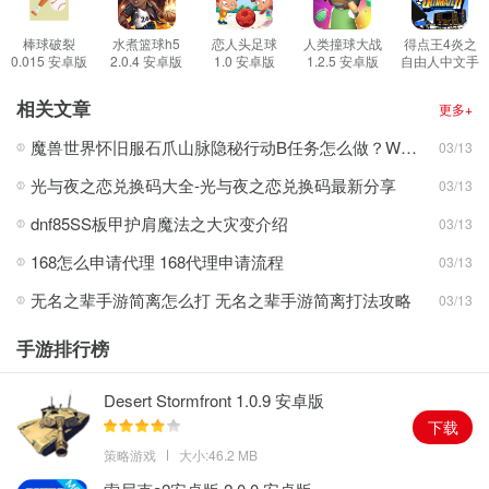
游戏玩法
1、在生涯模式种可以获得荣誉，有40个成就可以获得，还能解锁新
棒球破裂
水煮篮球h5
恋人头足球
人类撞球大战
得点王4炎之
0.015 安卓版
2.0.4 安卓版
1.0 安卓版
1.2.5 安卓版
自由人中文手
的地图场景和滑板。
机版 2.2.3 安
卓版
2、会有自由滑模式，用于提升自己的滑板技巧和操作实力。
相关文章
更多+
3、有各式各样的动作可以学习，大家可以自由组合，并且进行练
魔兽世界怀旧服石爪山脉隐秘行动B任务怎么做？WOW怀旧服风险投资公司函件在哪儿？
03/13
习。
光与夜之恋兑换码大全-光与夜之恋兑换码最新分享
03/13
4、最精彩的当让是和小伙伴一起竞技比赛，各种高难度的动作可以
实现。
dnf85SS板甲护肩魔法之大灾变介绍
03/13
游戏特色
168怎么申请代理 168代理申请流程
03/13
1、公园，陆军基地，购物中心，滑雪场，校园，游艺海滩等多个地
无名之辈手游简离怎么打 无名之辈手游简离打法攻略
03/13
图。
2、完全可定制的控制系统，自由调节，自定义。
手游排行榜
3、还有音乐背景的定义，可以自选歌曲。
Desert Stormfront 1.0.9 安卓版
下载
策略游戏
大小:46.2 MB