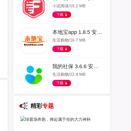
小说阅读/15.2 MB
下载
本地宝app 1.8.5 安卓版
生活购物/16.7 MB
下载
我的社保 3.6.6 安卓版
生活购物/22.4 MB
下载
精彩
专题