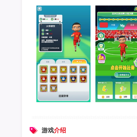
游戏
介绍