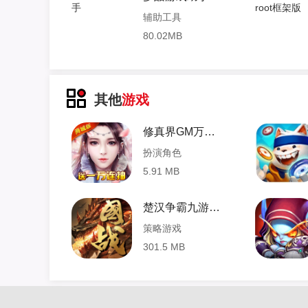
辅助工具
80.02MB
其他
游戏
修真界GM万抽版 1.0.0 安卓版
扮演角色
5.91 MB
楚汉争霸九游服 2.4.4 安卓版
策略游戏
301.5 MB