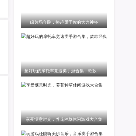
绿茵场奔跑，捧起属于你的大力神杯
超好玩的摩托车竞速类手游合集，款款经典
享受惬意时光，养花种草休闲游戏大合集