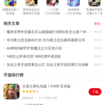
这是一次脑力的大考验，细节设置非常的巧妙。需要你有足够的细
致和耐心。破解掉这些难题。让真相浮出水面。找到真正的凶手。
恶魔直升机 1
雷神传说光之
一二三国
仙侠神域
英雄帖手游正
安卓版
继承者中文版
1.0.0 安卓版
1.0.0 安卓版
式服 0.0.1 安
谁才是真正的凶手。这是一次真实的游戏体验，作为这个案件的见
2.0.0 安卓版
卓版
证者和破解者，以第一人称的视角参与到整个故事的发展。
相关文章
更多+
每一个案件的线索都非常的隐蔽!设计的非常的巧妙。要在这里仔细
魔兽世界怀旧服石爪山脉隐秘行动B任务怎么做？WOW怀旧服风险投资公司函件在哪儿？
03/13
的观察，不放过任何的疑点，冷静是最重要的。
光与夜之恋兑换码大全-光与夜之恋兑换码最新分享
03/13
游戏优势
探案解谜的过程非常的真实，一步步的寻找线索，这是一个慢慢积
dnf85SS板甲护肩魔法之大灾变介绍
03/13
累的过程。够让人参与其中。获得沉浸的游戏体验。
168怎么申请代理 168代理申请流程
03/13
所有的故事都来源于现实的灵感，经过艺术加工，在现实的场景中
无名之辈手游简离怎么打 无名之辈手游简离打法攻略
03/13
发现不寻常之处。每一个章节的故事的侧重点都不同。
在谈的过程中需要保持警惕。不要带有主观色彩和惯性思维。不要
手游排行榜
放弃任何一种可能性。细节决定成败。
让真正的真相浮出水面，寻找真相，维护正义。让人们的生活再次
王者之师礼包版 1.5.609 安卓版
回归平静。
下载
策略游戏
大小:288.8 MB