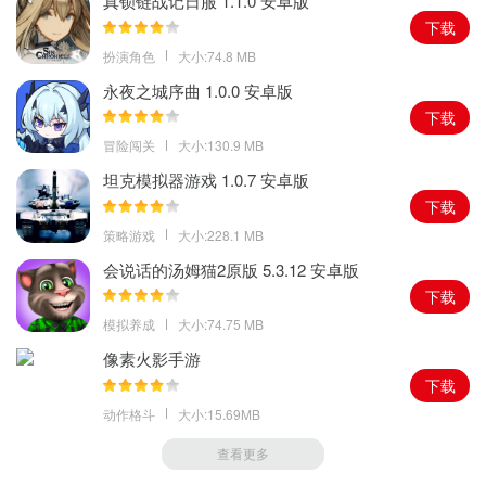
真锁链战记日服 1.1.0 安卓版
光的时候，直接贴近抢断，成功概率非常高，玩家可以通过抢断盖
下载
帽等方式来阻止对手的进攻。
扮演角色
大小:74.8 MB
永夜之城序曲 1.0.0 安卓版
下载
冒险闯关
大小:130.9 MB
坦克模拟器游戏 1.0.7 安卓版
下载
策略游戏
大小:228.1 MB
会说话的汤姆猫2原版 5.3.12 安卓版
下载
模拟养成
大小:74.75 MB
像素火影手游
下载
动作格斗
大小:15.69MB
查看更多