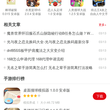
在比赛中使用后撤步跳投、转身跳投等高难度投篮动作；
3.游戏中对球场的大小进行了缩小，降低了玩家在球场上往返的距
棒球破裂
水煮篮球h5
恋人头足球
人类撞球大战
得点王4炎之
0.015 安卓版
2.0.4 安卓版
1.0 安卓版
1.2.5 安卓版
自由人中文手
离，也加快了游戏的防守和进攻的速度，让玩家在一节的时间内可
机版 2.2.3 安
卓版
以进行更多回合的进攻防守。
相关文章
更多+
游戏亮点
魔兽世界怀旧服石爪山脉隐秘行动B任务怎么做？WOW怀旧服风险投资公司函件在哪儿？
03/13
1.目前游戏中只是开放了不同的八只球队，而且每一只球队都有属于
光与夜之恋兑换码大全-光与夜之恋兑换码最新分享
03/13
自己的明星球员和战术特点，玩家可以根据现实中NBA球队的特点
来套用到游戏中；
dnf85SS板甲护肩魔法之大灾变介绍
03/13
2.每场比赛分为4个小节，每小节初始设置时间为1.5分钟，玩家可以
168怎么申请代理 168代理申请流程
03/13
在设置中调整每小节的时长来增加自己的游戏体验时间；
无名之辈手游简离怎么打 无名之辈手游简离打法攻略
03/13
3.游戏的整体操作难度比较低，方向键加上两个功能键就可以完美的
控制游戏中的进攻和防守两种不同的场景中的球员动作。
手游排行榜
游戏简评
作为一款小容量的篮球模拟类游戏，目前可以选择的球队还是比较
桌面撞球模拟器 1.0.0 安卓版
少的，玩家在游戏中只需要经历三场比赛就可以夺得最终的总冠
下载
军，加上每一局比赛的时长不高，玩家可以利用自己的休息时间来
模拟养成
大小:46.72 MB
上一场篮球竞技体验，玩家在游戏中如果发现对手的球员身上发红