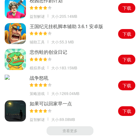
校园恶作剧计划
下载
益智解谜
大小:205.14MB
王国纪元挂机脚本辅助 3.6.1 安卓版
下载
辅助工具
大小:55.3 MB
悲伤蛙的创业日记
下载
模拟养成
大小:183.15MB
战争怒吼
下载
策略游戏
大小:1269.04MB
如果可以回家早一点
下载
益智解谜
大小:69.08MB
查看更多