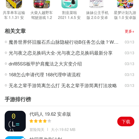
3.蛋国萌将录是一款以三国为主题的经典战略卡冒险游戏，在这里可
以享受到精彩的冒险。
共享单车运输
火柴人越野车
割韭菜啦
妹妹公主手机
星梦计划九游
车 1.1.31 安
驾驶游戏 1.2
2021 1.4.5 安
版 2.0.0 安卓
版 1.0 安卓版
4.刺激的战斗等着你去完成，还有很多考验带给你，每一个挑战都很
卓版
安卓版
卓版
版
刺激，很多奖励让你去享受。
相关文章
更多+
游戏评价
魔兽世界怀旧服石爪山脉隐秘行动B任务怎么做？WOW怀旧服风险投资公司函件在哪儿？
03/13
1.玩家可以选择不同职业的游戏，可选角色很多。
光与夜之恋兑换码大全-光与夜之恋兑换码最新分享
03/13
2.游戏还有可爱的Q版画面，画面上看起来有很多可爱的蛋蛋。
3.玩家也可以在游戏中建立自己的阵容，带给你的阵容经营体验。
dnf85SS板甲护肩魔法之大灾变介绍
03/13
游戏玩法
168怎么申请代理 168代理申请流程
03/13
1.热血冒险等着你加入，战略组合很重要，在里面享受相当的冒险体
无名之辈手游简离怎么打 无名之辈手游简离打法攻略
03/13
验。
2.还有很多职业选择，丰富的技能等着你打造专属连招。
手游排行榜
3.展示自己的实力消灭对手，上线就能拿到漂亮的礼包。
代码人 19.62 安卓版
下载
冒险闯关
大小:19.62 MB