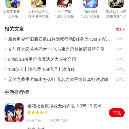
我想知道我的真实身份——但我是个懦夫。而我在这里，独自度过
我的冬天，带着短暂的愿望去见我亲爱的人。
恶魔直升机 1
雷神传说光之
一二三国
仙侠神域
英雄帖手游正
安卓版
继承者中文版
1.0.0 安卓版
1.0.0 安卓版
式服 0.0.1 安
然后，那些记忆重新浮现......我童年时代的记忆。
2.0.0 安卓版
卓版
游戏特色
相关文章
更多+
1、全黑回忆游戏将谍战电影的所有动作都融入了故事剧情的神秘之
魔兽世界怀旧服石爪山脉隐秘行动B任务怎么做？WOW怀旧服风险投资公司函件在哪儿？
03/13
中，非常的精彩。
光与夜之恋兑换码大全-光与夜之恋兑换码最新分享
03/13
2、独特的游戏玩法，去进行不断的推动故事剧情，感受更加独特的
事件带来的冒险之旅。
dnf85SS板甲护肩魔法之大灾变介绍
03/13
3、游戏把你带入了西奥多失忆的世界，威胁生命的袭击、神秘的幻
168怎么申请代理 168代理申请流程
03/13
象，以及一场寻找他是谁、他是什么人的竞赛。
无名之辈手游简离怎么打 无名之辈手游简离打法攻略
03/13
游戏亮点
1、更多不同的人和事等你去进行探索，享受我们给你提供的全新游
手游排行榜
戏玩法。
2、解开不同的游戏谜题，在这里享受更加不同的游戏玩法，开始全
樱花校园模拟器无内衣版 1.035.19 安卓
版
新的游戏体验。
下载
3、在全黑回忆的游戏中，你可以更好的去进行不同的游戏享受，发
扮演角色
大小:381 MB
现新的游戏玩法。