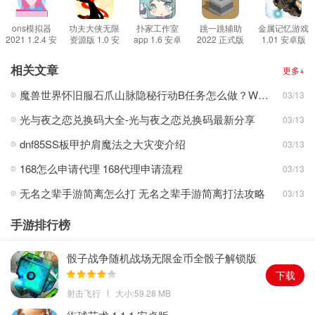
3.当然，玩家同样也可以进行一些语音包的下载，通过播放这些语音
来伪装成不同的身份，甚至可以直接模仿名人。
ons模拟器
功夫大侠无限
扑家工作室
跳一跳辅助
金属记忆游戏
2021 1.2.4 安
资源版 1.0 安
app 1.6 安卓
2022 正式版
1.01 安卓版
程序亮点
卓版
卓版
版
1.程序中玩家可以直接下载不同的名人的语音内容，使用这些名人语
相关文章
更多+
音来帮助自己搞怪回答一些问题；
魔兽世界怀旧服石爪山脉隐秘行动B任务怎么做？WOW怀旧服风险投资公司函件在哪儿？
03/13
2.程序的功能还是比较齐全的，玩家可以在游戏中自由的选择不同的
光与夜之恋兑换码大全-光与夜之恋兑换码最新分享
03/13
语音功能进行尝试；
3.程序支持玩家进行自定义化设计，通过不断地调整各项属性和设
dnf85SS板甲护肩魔法之大灾变介绍
03/13
置，玩家可以打造出自己的专属声线。
168怎么申请代理 168代理申请流程
03/13
游戏简评
无名之辈手游简离怎么打 无名之辈手游简离打法攻略
03/13
作为一款可以实时语音变声的变声器工具，极大地方便了玩家在日
常生活中使用一系列的变声功能去恶搞自己的朋友，模拟扮演不同
手游排行榜
的身份，尝试以多面化的声音来应对不同的情况。
骰子战争随机战场无限金币全骰子解锁版
1.13.1 安卓版
下载
射击飞行
大小:59.28 MB