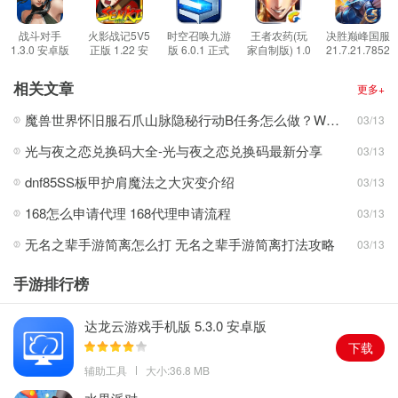
雪童子、黑崎一护、大司命、日和坊、荒川之主、莹草、傀儡师、
茨木童子等等你熟悉的角色都在这里，阴阳师的游戏世界观，开始
战斗对手
火影战记5V5
时空召唤九游
王者农药(玩
决胜巅峰国服
1.3.0 安卓版
正版 1.22 安
版 6.0.1 正式
家自制版) 1.0
21.7.21.7852
全新不同的战斗。
卓版
版
安卓版
安卓版
游戏特色
相关文章
更多+
1、游戏在装备系统上具有突破性的改动，加强了每一件装备的特
魔兽世界怀旧服石爪山脉隐秘行动B任务怎么做？WOW怀旧服风险投资公司函件在哪儿？
03/13
色，使之都有自己的适配场景。
光与夜之恋兑换码大全-光与夜之恋兑换码最新分享
03/13
2、丰富了装备之间的组合方式，全新的装备系统将如同一个百宝箱
一般，供大家自由搭配起来战斗。
dnf85SS板甲护肩魔法之大灾变介绍
03/13
3、阴阳师们可以结合自己的式神特点，玩出属于自己的个性打法，
168怎么申请代理 168代理申请流程
03/13
随心所欲的去进行创造新的游戏套路。
无名之辈手游简离怎么打 无名之辈手游简离打法攻略
03/13
游戏亮点
1、每个式神可携带两个灵咒，在战斗中往往有着能够瞬间改变战局
手游排行榜
的强大功效。
2、决战平安京中不同灵咒技能的选择，也会极大的影响玩家间对抗
达龙云游戏手机版 5.3.0 安卓版
的情景和整局战斗的打法思路。
下载
3、游戏为追求游戏操作性的玩家，量身推出了诸如可以随时传送到
辅助工具
大小:36.8 MB
己方单位身边的“神行”技能。