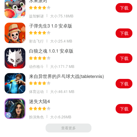
水果派对
4、游戏以优良的品质与公平的竞技方式为基础，没有任何的皮肤和
下载
符文加成，氪金在这里是无法变强的。
益智解谜
大小:75.18MB
5、决战平安京游戏中玩家们能够为自己喜爱的是式神去进行解锁不
子弹先生3 1.0 安卓版
同的皮肤，不同的皮肤有着不同的特效。
下载
射击飞行
大小:25.4 MB
白狼之魂 1.0.1 安卓版
下载
动作格斗
大小:171.7 MB
来自异世界的乒乓球大战(tabletennis)
1.0.0 安卓版
下载
体育运动
大小:46.41 MB
迷失大陆4
下载
扮演角色
大小:6.26MB
查看更多