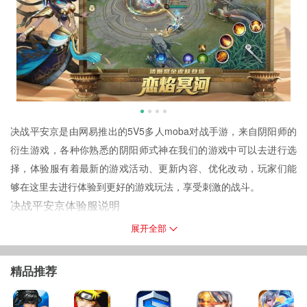
决战平安京是由网易推出的5V5多人moba对战手游，来自阴阳师的
衍生游戏，各种你熟悉的阴阳师式神在我们的游戏中可以去进行选
择，体验服有着最新的游戏活动、更新内容、优化改动，玩家们能
够在这里去进行体验到更好的游戏玩法，享受刺激的战斗。
决战平安京体验服说明
体验服可以抢先体验最新版本内容。
展开全部
体验服每天晚上18点~20点限时开放。
游戏简介
精品推荐
开始全新的游戏战斗，在这里去进行选择不同的式神进行作战，通
过和队友的配合，摧毁敌方基地获得游戏最后的胜利。